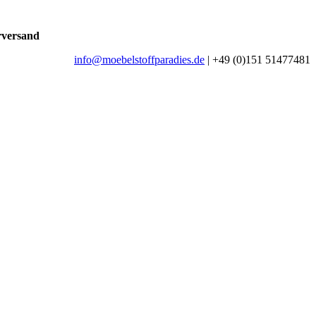
rversand
info@moebelstoffparadies.de
| +49 (0)151 51477481