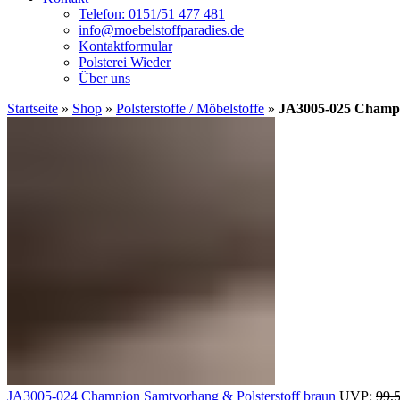
Telefon: 0151/51 477 481
info@moebelstoffparadies.de
Kontaktformular
Polsterei Wieder
Über uns
Startseite
»
Shop
»
Polsterstoffe / Möbelstoffe
»
JA3005-025 Champi
JA3005-024 Champion Samtvorhang & Polsterstoff braun
UVP:
99,