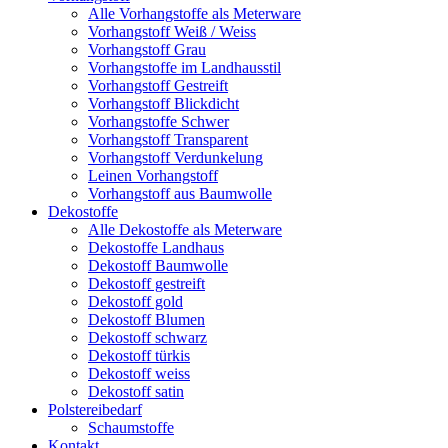
Alle Vorhangstoffe als Meterware
Vorhangstoff Weiß / Weiss
Vorhangstoff Grau
Vorhangstoffe im Landhausstil
Vorhangstoff Gestreift
Vorhangstoff Blickdicht
Vorhangstoffe Schwer
Vorhangstoff Transparent
Vorhangstoff Verdunkelung
Leinen Vorhangstoff
Vorhangstoff aus Baumwolle
Dekostoffe
Alle Dekostoffe als Meterware
Dekostoffe Landhaus
Dekostoff Baumwolle
Dekostoff gestreift
Dekostoff gold
Dekostoff Blumen
Dekostoff schwarz
Dekostoff türkis
Dekostoff weiss
Dekostoff satin
Polstereibedarf
Schaumstoffe
Kontakt