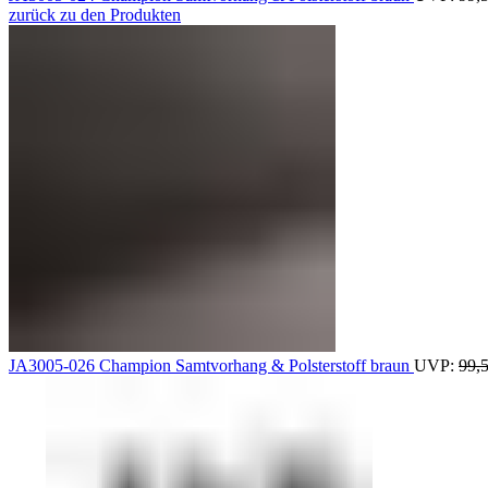
zurück zu den Produkten
JA3005-026 Champion Samtvorhang & Polsterstoff braun
UVP:
99,