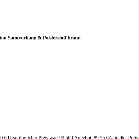
on Samtvorhang & Polsterstoff braun
50
€
Ursprünglicher Preis war: 99,50 €
Angebot:
89,55
€
Aktueller Preis 