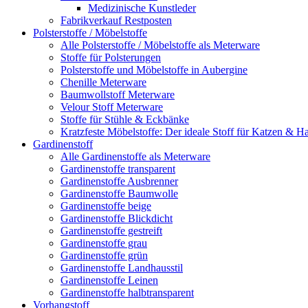
Medizinische Kunstleder
Fabrikverkauf Restposten
Polsterstoffe / Möbelstoffe
Alle Polsterstoffe / Möbelstoffe als Meterware
Stoffe für Polsterungen
Polsterstoffe und Möbelstoffe in Aubergine
Chenille Meterware
Baumwollstoff Meterware
Velour Stoff Meterware
Stoffe für Stühle & Eckbänke
Kratzfeste Möbelstoffe: Der ideale Stoff für Katzen & Ha
Gardinenstoff
Alle Gardinenstoffe als Meterware
Gardinenstoffe transparent
Gardinenstoffe Ausbrenner
Gardinenstoffe Baumwolle
Gardinenstoffe beige
Gardinenstoffe Blickdicht
Gardinenstoffe gestreift
Gardinenstoffe grau
Gardinenstoffe grün
Gardinenstoffe Landhausstil
Gardinenstoffe Leinen
Gardinenstoffe halbtransparent
Vorhangstoff