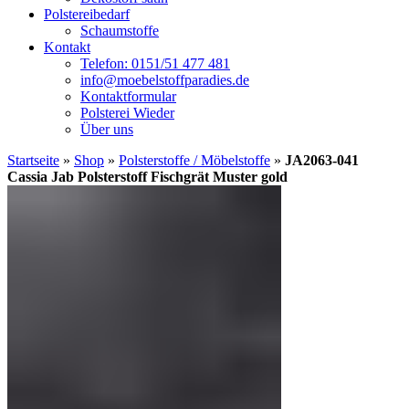
Polstereibedarf
Schaumstoffe
Kontakt
Telefon: 0151/51 477 481
info@moebelstoffparadies.de
Kontaktformular
Polsterei Wieder
Über uns
Startseite
»
Shop
»
Polsterstoffe / Möbelstoffe
»
JA2063-041
Cassia Jab Polsterstoff Fischgrät Muster gold