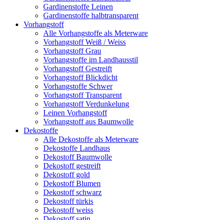
Gardinenstoffe Leinen
Gardinenstoffe halbtransparent
Vorhangstoff
Alle Vorhangstoffe als Meterware
Vorhangstoff Weiß / Weiss
Vorhangstoff Grau
Vorhangstoffe im Landhausstil
Vorhangstoff Gestreift
Vorhangstoff Blickdicht
Vorhangstoffe Schwer
Vorhangstoff Transparent
Vorhangstoff Verdunkelung
Leinen Vorhangstoff
Vorhangstoff aus Baumwolle
Dekostoffe
Alle Dekostoffe als Meterware
Dekostoffe Landhaus
Dekostoff Baumwolle
Dekostoff gestreift
Dekostoff gold
Dekostoff Blumen
Dekostoff schwarz
Dekostoff türkis
Dekostoff weiss
Dekostoff satin