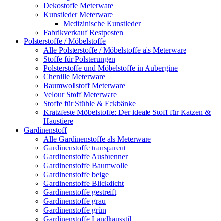
Dekostoffe Meterware
Kunstleder Meterware
Medizinische Kunstleder
Fabrikverkauf Restposten
Polsterstoffe / Möbelstoffe
Alle Polsterstoffe / Möbelstoffe als Meterware
Stoffe für Polsterungen
Polsterstoffe und Möbelstoffe in Aubergine
Chenille Meterware
Baumwollstoff Meterware
Velour Stoff Meterware
Stoffe für Stühle & Eckbänke
Kratzfeste Möbelstoffe: Der ideale Stoff für Katzen &
Haustiere
Gardinenstoff
Alle Gardinenstoffe als Meterware
Gardinenstoffe transparent
Gardinenstoffe Ausbrenner
Gardinenstoffe Baumwolle
Gardinenstoffe beige
Gardinenstoffe Blickdicht
Gardinenstoffe gestreift
Gardinenstoffe grau
Gardinenstoffe grün
Gardinenstoffe Landhausstil