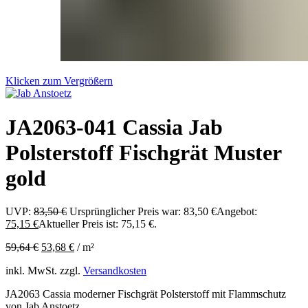
Klicken zum Vergrößern
JA2063-041 Cassia Jab
Polsterstoff Fischgrät Muster
gold
UVP:
83,50
€
Ursprünglicher Preis war: 83,50 €
Angebot:
75,15
€
Aktueller Preis ist: 75,15 €.
59,64
€
53,68
€
/
m²
inkl. MwSt.
zzgl.
Versandkosten
JA2063 Cassia moderner Fischgrät Polsterstoff mit Flammschutz
von Jab Anstoetz