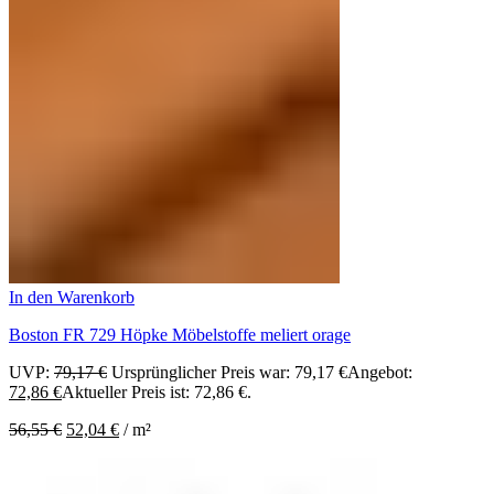
In den Warenkorb
Boston FR 729 Höpke Möbelstoffe meliert orage
UVP:
79,17
€
Ursprünglicher Preis war: 79,17 €
Angebot:
72,86
€
Aktueller Preis ist: 72,86 €.
56,55
€
52,04
€
/
m²