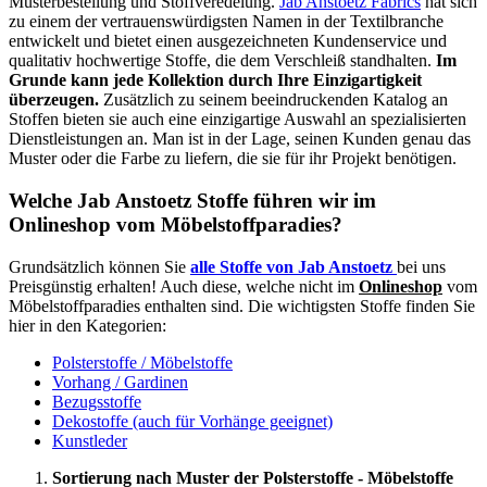
Musterbestellung und Stoffveredelung.
Jab Anstoetz Fabrics
hat sich
zu einem der vertrauenswürdigsten Namen in der Textilbranche
entwickelt und bietet einen ausgezeichneten Kundenservice und
qualitativ hochwertige Stoffe, die dem Verschleiß standhalten.
Im
Grunde kann jede Kollektion durch Ihre Einzigartigkeit
überzeugen.
Zusätzlich zu seinem beeindruckenden Katalog an
Stoffen bieten sie auch eine einzigartige Auswahl an spezialisierten
Dienstleistungen an. Man ist in der Lage, seinen Kunden genau das
Muster oder die Farbe zu liefern, die sie für ihr Projekt benötigen.
Welche Jab Anstoetz Stoffe führen wir im
Onlineshop vom Möbelstoffparadies?
Grundsätzlich können Sie
alle Stoffe von Jab Anstoetz
bei uns
Preisgünstig erhalten! Auch diese, welche nicht im
Onlineshop
vom
Möbelstoffparadies enthalten sind. Die wichtigsten Stoffe finden Sie
hier in den Kategorien:
Polsterstoffe / Möbelstoffe
Vorhang / Gardinen
Bezugsstoffe
Dekostoffe (auch für Vorhänge geeignet)
Kunstleder
Sortierung nach Muster der Polsterstoffe - Möbelstoffe