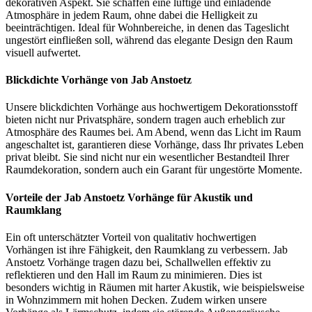
dekorativen Aspekt. Sie schaffen eine luftige und einladende
Atmosphäre in jedem Raum, ohne dabei die Helligkeit zu
beeinträchtigen. Ideal für Wohnbereiche, in denen das Tageslicht
ungestört einfließen soll, während das elegante Design den Raum
visuell aufwertet.
Blickdichte Vorhänge von Jab Anstoetz
Unsere blickdichten Vorhänge aus hochwertigem Dekorationsstoff
bieten nicht nur Privatsphäre, sondern tragen auch erheblich zur
Atmosphäre des Raumes bei. Am Abend, wenn das Licht im Raum
angeschaltet ist, garantieren diese Vorhänge, dass Ihr privates Leben
privat bleibt. Sie sind nicht nur ein wesentlicher Bestandteil Ihrer
Raumdekoration, sondern auch ein Garant für ungestörte Momente.
Vorteile der Jab Anstoetz Vorhänge für Akustik und
Raumklang
Ein oft unterschätzter Vorteil von qualitativ hochwertigen
Vorhängen ist ihre Fähigkeit, den Raumklang zu verbessern. Jab
Anstoetz Vorhänge tragen dazu bei, Schallwellen effektiv zu
reflektieren und den Hall im Raum zu minimieren. Dies ist
besonders wichtig in Räumen mit harter Akustik, wie beispielsweise
in Wohnzimmern mit hohen Decken. Zudem wirken unsere