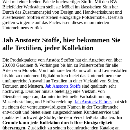
Welt mit einer breiten Palette hochwertiger Stoffe. Mit den BW
Bielefelder Werkstätten stellt sie Möbel im klassischen Sinn her.
Durch das Zusammenspiel von Design und Handwerkskunst und
auserlesenen Stoffen entstehen einzigartige Polstermöbel. Deshalb
greifen wir gerne auf das Fachwissen dieses renommierten
Unternehmens zurück.
Jab Anstoetz Stoffe, hier bekommen Sie
alle Textilien, jeder Kollektion
Die Produktpalette von Anstötz Stoffen hat ein Angebot von über
20.000 Gardinen & Vorhängen bis hin zu Polsterstoffen für alle
Arten von Möbeln. Von traditionellen Baumwoll- und Leinenstoffen
bis hin zu modernen Digitaldrucken bietet das Unternehmen eine
umfangreiche Auswahl an Textilien in einer Vielzahl von Stilen,
Texturen und Mustern.
Jab Anstoetz Stoffe
sind qualitativ sehr
hochwertig. Darüber hinaus bietet
Jab
eine Vielzahl von
Dienstleistungen an, darunter individuelle Farbabstimmung,
Musterbestellung und Stoffveredelung.
Jab Anstoetz Fabrics
hat sich
zu einem der vertrauenswürdigsten Namen in der Textilbranche
entwickelt und bietet einen ausgezeichneten Kundenservice und
qualitativ hochwertige Stoffe, die dem Verschleiß standhalten.
Im
Grunde kann jede Kollektion durch Ihre Einzigartigkeit
überzeugen.
Zusätzlich zu seinem beeindruckenden Katalog an