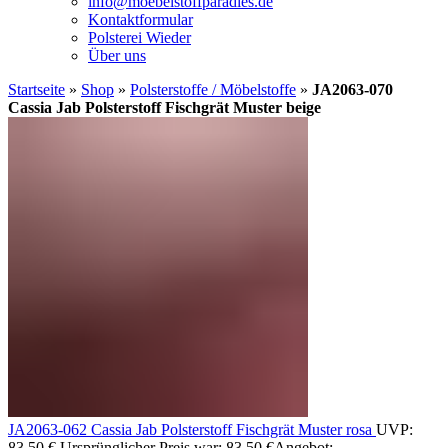
info@moebelstoffparadies.de
Kontaktformular
Polsterei Wieder
Über uns
Startseite
»
Shop
»
Polsterstoffe / Möbelstoffe
»
JA2063-070
Cassia Jab Polsterstoff Fischgrät Muster beige
JA2063-062 Cassia Jab Polsterstoff Fischgrät Muster rosa
UVP:
83,50
€
Ursprünglicher Preis war: 83,50 €
Angebot: