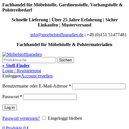
Fachhandel für Möbelstoffe, Gardinenstoffe, Vorhangstoffe &
Polstereibedarf
Schnelle Lieferung | Über 25 Jahre Erfahrung | Sicher
Einkaufen | Musterversand
info@moebelstoffparadies.de
| +49 (0)151 51477481
Fachhandel für Möbelstoffe & Polstermaterialien
Suchen
» Stoff-Finder
Login / Registrierung
Einloggen
Account erstellen
Benutzername oder E-Mail-Adresse
*
Passwort
*
Log in
Passwort vergessen?
Eingeloggt bleiben
0
Produkte
0
€