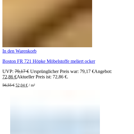
In den Warenkorb
Boston FR 721 Höpke Möbelstoffe meliert ocker
UVP:
79,17
€
Ursprünglicher Preis war: 79,17 €
Angebot:
72,86
€
Aktueller Preis ist: 72,86 €.
56,55
€
52,04
€
/
m²