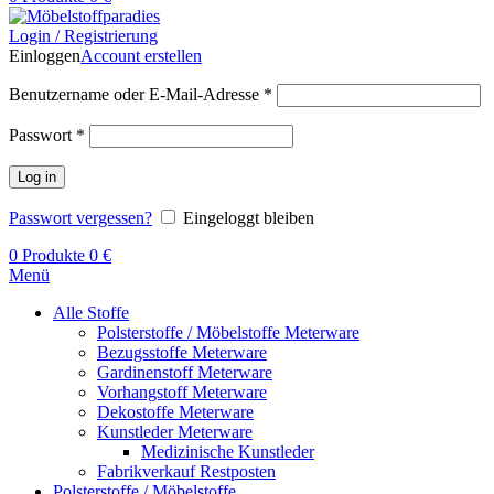
Login / Registrierung
Einloggen
Account erstellen
Benutzername oder E-Mail-Adresse
*
Passwort
*
Log in
Passwort vergessen?
Eingeloggt bleiben
0
Produkte
0
€
Menü
Alle Stoffe
Polsterstoffe / Möbelstoffe Meterware
Bezugsstoffe Meterware
Gardinenstoff Meterware
Vorhangstoff Meterware
Dekostoffe Meterware
Kunstleder Meterware
Medizinische Kunstleder
Fabrikverkauf Restposten
Polsterstoffe / Möbelstoffe