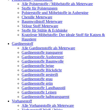
Alle Polsterstoffe / Möbelstoffe als Meterware
Stoffe für Polsterungen
Polsterstoffe und Möbelstoffe in Aubergine
Chenille Meterware
Baumwollstoff Meterware
Velour Stoff Meterware
Stoffe für Stühle & Eckbänke
Kratzfeste Möbelstoffe: Der ideale Stoff für Katzen &
Haustiere
Gardinenstoff
Alle Gardinenstoffe als Meterware
Gardinenstoffe transparent
Gardinenstoffe Ausbrenner
Gardinenstoffe Baumwolle
Gardinenstoffe beige
Gardinenstoffe Blickdicht
Gardinenstoffe gestreift
Gardinenstoffe grau
Gardinenstoffe grün
Gardinenstoffe Landhausstil
Gardinenstoffe Leinen
Gardinenstoffe halbtransparent
Vorhangstoff
Alle Vorhangstoffe als Meterware
Vorhangstoff Weiß / Weiss