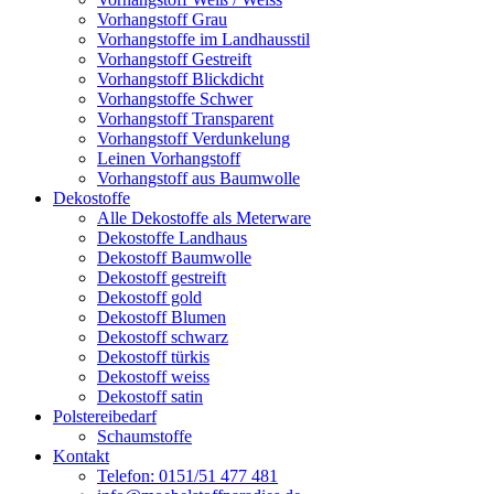
Vorhangstoff Grau
Vorhangstoffe im Landhausstil
Vorhangstoff Gestreift
Vorhangstoff Blickdicht
Vorhangstoffe Schwer
Vorhangstoff Transparent
Vorhangstoff Verdunkelung
Leinen Vorhangstoff
Vorhangstoff aus Baumwolle
Dekostoffe
Alle Dekostoffe als Meterware
Dekostoffe Landhaus
Dekostoff Baumwolle
Dekostoff gestreift
Dekostoff gold
Dekostoff Blumen
Dekostoff schwarz
Dekostoff türkis
Dekostoff weiss
Dekostoff satin
Polstereibedarf
Schaumstoffe
Kontakt
Telefon: 0151/51 477 481