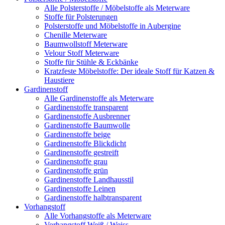
Alle Polsterstoffe / Möbelstoffe als Meterware
Stoffe für Polsterungen
Polsterstoffe und Möbelstoffe in Aubergine
Chenille Meterware
Baumwollstoff Meterware
Velour Stoff Meterware
Stoffe für Stühle & Eckbänke
Kratzfeste Möbelstoffe: Der ideale Stoff für Katzen &
Haustiere
Gardinenstoff
Alle Gardinenstoffe als Meterware
Gardinenstoffe transparent
Gardinenstoffe Ausbrenner
Gardinenstoffe Baumwolle
Gardinenstoffe beige
Gardinenstoffe Blickdicht
Gardinenstoffe gestreift
Gardinenstoffe grau
Gardinenstoffe grün
Gardinenstoffe Landhausstil
Gardinenstoffe Leinen
Gardinenstoffe halbtransparent
Vorhangstoff
Alle Vorhangstoffe als Meterware
Vorhangstoff Weiß / Weiss