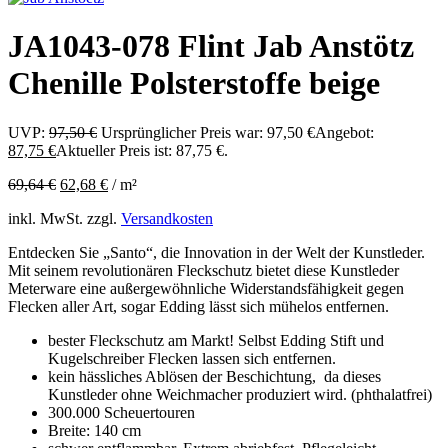
JA1043-078 Flint Jab Anstötz
Chenille Polsterstoffe beige
UVP:
97,50
€
Ursprünglicher Preis war: 97,50 €
Angebot:
87,75
€
Aktueller Preis ist: 87,75 €.
69,64
€
62,68
€
/
m²
inkl. MwSt.
zzgl.
Versandkosten
Entdecken Sie „Santo“, die Innovation in der Welt der Kunstleder.
Mit seinem revolutionären Fleckschutz bietet diese Kunstleder
Meterware eine außergewöhnliche Widerstandsfähigkeit gegen
Flecken aller Art, sogar Edding lässt sich mühelos entfernen.
bester Fleckschutz am Markt! Selbst Edding Stift und
Kugelschreiber Flecken lassen sich entfernen.
kein hässliches Ablösen der Beschichtung, da dieses
Kunstleder ohne Weichmacher produziert wird. (phthalatfrei)
300.000 Scheuertouren
Breite: 140 cm