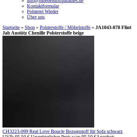
info@moebelstoffparadies.de
Kontaktformular
Polsterei Wieder
Über uns
Startseite
»
Shop
»
Polsterstoffe / Möbelstoffe
»
JA1043-078 Flint
Jab Anstötz Chenille Polsterstoffe beige
CH3223-099 Real Love Boucle Bezugsstoff für Sofa schwarz
UVP:
95,50
€
Ursprünglicher Preis war: 95,50 €
Angebot: