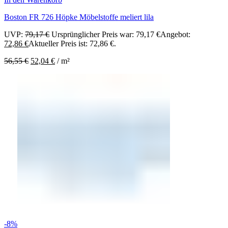
Boston FR 726 Höpke Möbelstoffe meliert lila
UVP:
79,17
€
Ursprünglicher Preis war: 79,17 €
Angebot:
72,86
€
Aktueller Preis ist: 72,86 €.
56,55
€
52,04
€
/
m²
-8%