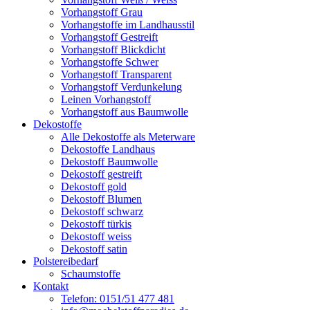
Vorhangstoff Grau
Vorhangstoffe im Landhausstil
Vorhangstoff Gestreift
Vorhangstoff Blickdicht
Vorhangstoffe Schwer
Vorhangstoff Transparent
Vorhangstoff Verdunkelung
Leinen Vorhangstoff
Vorhangstoff aus Baumwolle
Dekostoffe
Alle Dekostoffe als Meterware
Dekostoffe Landhaus
Dekostoff Baumwolle
Dekostoff gestreift
Dekostoff gold
Dekostoff Blumen
Dekostoff schwarz
Dekostoff türkis
Dekostoff weiss
Dekostoff satin
Polstereibedarf
Schaumstoffe
Kontakt
Telefon: 0151/51 477 481