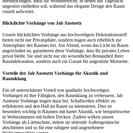
beeinträchtigen. Ideal für Wohnbereiche, in denen das Tageslicht
ungestört einfließen soll, während das elegante Design den Raum
visuell aufwertet.
Blickdichte Vorhänge von Jab Anstoetz
Unsere blickdichten Vorhänge aus hochwertigem Dekorationsstoff
bieten nicht nur Privatsphäre, sondern tragen auch erheblich zur
Atmosphäre des Raumes bei. Am Abend, wenn das Licht im Raum
angeschaltet ist, garantieren diese Vorhänge, dass Ihr privates Leben
privat bleibt. Sie sind nicht nur ein wesentlicher Bestandteil Ihrer
Raumdekoration, sondern auch ein Garant für ungestörte Momente.
Vorteile der Jab Anstoetz Vorhänge für Akustik und
Raumklang
Ein oft unterschätzter Vorteil von qualitativ hochwertigen
Vorhängen ist ihre Fähigkeit, den Raumklang zu verbessern. Jab
Anstoetz Vorhänge tragen dazu bei, Schallwellen effektiv zu
reflektieren und den Hall im Raum zu minimieren. Dies ist
besonders wichtig in Räumen mit harter Akustik, wie beispielsweise
in Wohnzimmern mit hohen Decken. Zudem wirken unsere
Vorhänge als Lärmschutz, indem sie störende Außengeräusche
abschirmen und so für eine ruhigere und angenehmere
Wohnatmosphäre sorgen.