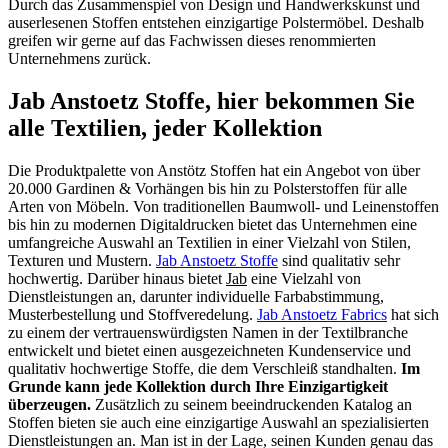
Durch das Zusammenspiel von Design und Handwerkskunst und
auserlesenen Stoffen entstehen einzigartige Polstermöbel. Deshalb
greifen wir gerne auf das Fachwissen dieses renommierten
Unternehmens zurück.
Jab Anstoetz Stoffe, hier bekommen Sie
alle Textilien, jeder Kollektion
Die Produktpalette von Anstötz Stoffen hat ein Angebot von über
20.000 Gardinen & Vorhängen bis hin zu Polsterstoffen für alle
Arten von Möbeln. Von traditionellen Baumwoll- und Leinenstoffen
bis hin zu modernen Digitaldrucken bietet das Unternehmen eine
umfangreiche Auswahl an Textilien in einer Vielzahl von Stilen,
Texturen und Mustern.
Jab Anstoetz Stoffe
sind qualitativ sehr
hochwertig. Darüber hinaus bietet
Jab
eine Vielzahl von
Dienstleistungen an, darunter individuelle Farbabstimmung,
Musterbestellung und Stoffveredelung.
Jab Anstoetz Fabrics
hat sich
zu einem der vertrauenswürdigsten Namen in der Textilbranche
entwickelt und bietet einen ausgezeichneten Kundenservice und
qualitativ hochwertige Stoffe, die dem Verschleiß standhalten.
Im
Grunde kann jede Kollektion durch Ihre Einzigartigkeit
überzeugen.
Zusätzlich zu seinem beeindruckenden Katalog an
Stoffen bieten sie auch eine einzigartige Auswahl an spezialisierten
Dienstleistungen an. Man ist in der Lage, seinen Kunden genau das