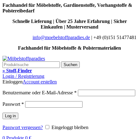
Fachhandel für Möbelstoffe, Gardinenstoffe, Vorhangstoffe &
Polstereibedarf
Schnelle Lieferung | Über 25 Jahre Erfahrung | Sicher
Einkaufen | Musterversand
info@moebelstoffparadies.de
| +49 (0)151 51477481
Fachhandel für Möbelstoffe & Polstermaterialien
Suchen
» Stoff-Finder
Login / Registrierung
Einloggen
Account erstellen
Benutzername oder E-Mail-Adresse
*
Passwort
*
Log in
Passwort vergessen?
Eingeloggt bleiben
0
Produkte
0
€