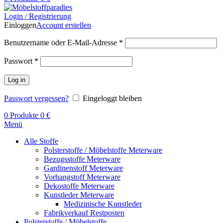
Login / Registrierung
Einloggen
Account erstellen
Benutzername oder E-Mail-Adresse
*
Passwort
*
Log in
Passwort vergessen?
Eingeloggt bleiben
0
Produkte
0
€
Menü
Alle Stoffe
Polsterstoffe / Möbelstoffe Meterware
Bezugsstoffe Meterware
Gardinenstoff Meterware
Vorhangstoff Meterware
Dekostoffe Meterware
Kunstleder Meterware
Medizinische Kunstleder
Fabrikverkauf Restposten
Polsterstoffe / Möbelstoffe