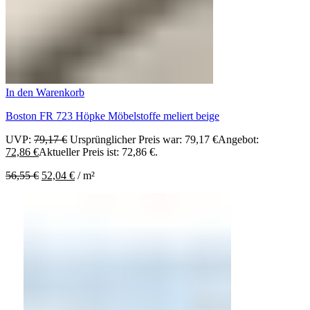
In den Warenkorb
Boston FR 723 Höpke Möbelstoffe meliert beige
UVP:
79,17
€
Ursprünglicher Preis war: 79,17 €
Angebot:
72,86
€
Aktueller Preis ist: 72,86 €.
56,55
€
52,04
€
/
m²