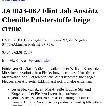
JA1043-062 Flint Jab Anstötz
Chenille Polsterstoffe beige
creme
UVP:
97,50
€
Ursprünglicher Preis war: 97,50 €
Angebot:
87,75
€
Aktueller Preis ist: 87,75 €.
69,64
€
62,68
€
/
m²
inkl. MwSt.
zzgl.
Versandkosten
Entdecken Sie „Santo“, die Innovation in der Welt der Kunstleder.
Mit seinem revolutionären Fleckschutz bietet diese Kunstleder
Meterware eine außergewöhnliche Widerstandsfähigkeit gegen
Flecken aller Art, sogar Edding lässt sich mühelos entfernen.
bester Fleckschutz am Markt! Selbst Edding Stift und
Kugelschreiber Flecken lassen sich entfernen.
kein hässliches Ablösen der Beschichtung, da dieses
Kunstleder ohne Weichmacher produziert wird. (phthalatfrei)