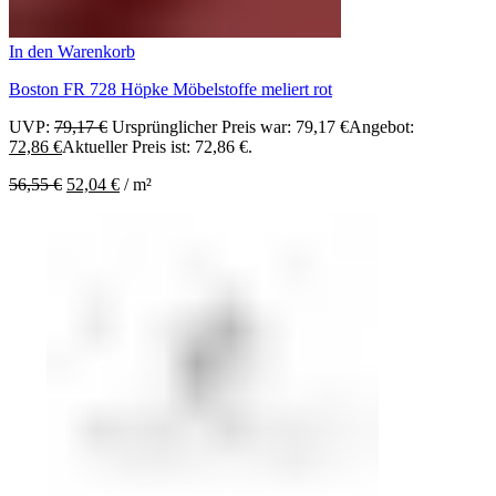
In den Warenkorb
Boston FR 728 Höpke Möbelstoffe meliert rot
UVP:
79,17
€
Ursprünglicher Preis war: 79,17 €
Angebot:
72,86
€
Aktueller Preis ist: 72,86 €.
56,55
€
52,04
€
/
m²