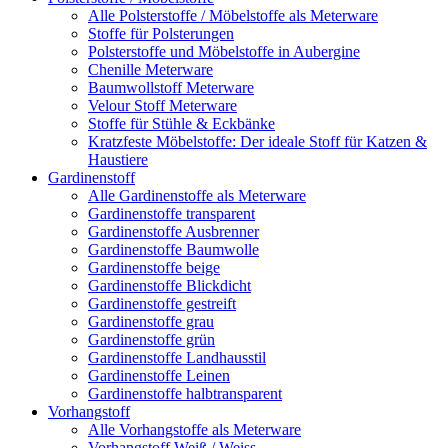
Alle Polsterstoffe / Möbelstoffe als Meterware
Stoffe für Polsterungen
Polsterstoffe und Möbelstoffe in Aubergine
Chenille Meterware
Baumwollstoff Meterware
Velour Stoff Meterware
Stoffe für Stühle & Eckbänke
Kratzfeste Möbelstoffe: Der ideale Stoff für Katzen &
Haustiere
Gardinenstoff
Alle Gardinenstoffe als Meterware
Gardinenstoffe transparent
Gardinenstoffe Ausbrenner
Gardinenstoffe Baumwolle
Gardinenstoffe beige
Gardinenstoffe Blickdicht
Gardinenstoffe gestreift
Gardinenstoffe grau
Gardinenstoffe grün
Gardinenstoffe Landhausstil
Gardinenstoffe Leinen
Gardinenstoffe halbtransparent
Vorhangstoff
Alle Vorhangstoffe als Meterware
Vorhangstoff Weiß / Weiss