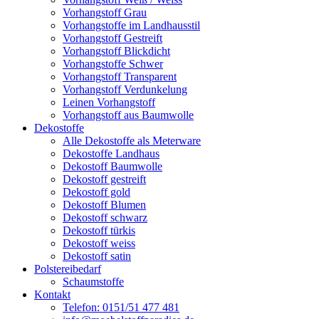
Vorhangstoff Grau
Vorhangstoffe im Landhausstil
Vorhangstoff Gestreift
Vorhangstoff Blickdicht
Vorhangstoffe Schwer
Vorhangstoff Transparent
Vorhangstoff Verdunkelung
Leinen Vorhangstoff
Vorhangstoff aus Baumwolle
Dekostoffe
Alle Dekostoffe als Meterware
Dekostoffe Landhaus
Dekostoff Baumwolle
Dekostoff gestreift
Dekostoff gold
Dekostoff Blumen
Dekostoff schwarz
Dekostoff türkis
Dekostoff weiss
Dekostoff satin
Polstereibedarf
Schaumstoffe
Kontakt
Telefon: 0151/51 477 481