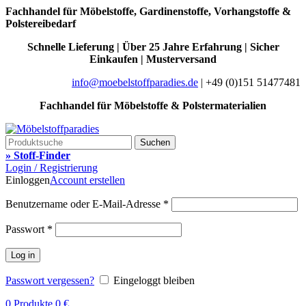
Fachhandel für Möbelstoffe, Gardinenstoffe, Vorhangstoffe &
Polstereibedarf
Schnelle Lieferung | Über 25 Jahre Erfahrung | Sicher
Einkaufen | Musterversand
info@moebelstoffparadies.de
| +49 (0)151 51477481
Fachhandel für Möbelstoffe & Polstermaterialien
Suchen
» Stoff-Finder
Login / Registrierung
Einloggen
Account erstellen
Benutzername oder E-Mail-Adresse
*
Passwort
*
Log in
Passwort vergessen?
Eingeloggt bleiben
0
Produkte
0
€