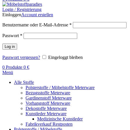
Login / Registrierung
Einloggen
Account erstellen
Benutzername oder E-Mail-Adresse
*
Passwort
*
Log in
Passwort vergessen?
Eingeloggt bleiben
0
Produkte
0
€
Menü
Alle Stoffe
Polsterstoffe / Möbelstoffe Meterware
Bezugsstoffe Meterware
Gardinenstoff Meterware
Vorhangstoff Meterware
Dekostoffe Meterware
Kunstleder Meterware
Medizinische Kunstleder
Fabrikverkauf Restposten
Polsterstoffe / Möbelstoffe