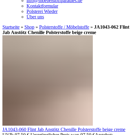
info@moebelstoffparadies.de
Kontaktformular
Polsterei Wieder
Über uns
Startseite
»
Shop
»
Polsterstoffe / Möbelstoffe
»
JA1043-062 Flint
Jab Anstötz Chenille Polsterstoffe beige creme
JA1043-060 Flint Jab Anstötz Chenille Polsterstoffe beige creme
UVP:
97,50
€
Ursprünglicher Preis war: 97,50 €
Angebot: