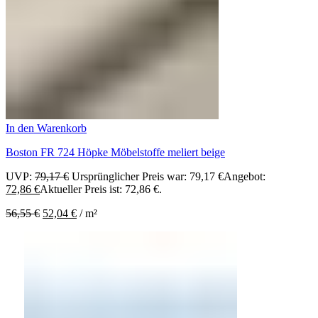
In den Warenkorb
Boston FR 724 Höpke Möbelstoffe meliert beige
UVP:
79,17
€
Ursprünglicher Preis war: 79,17 €
Angebot:
72,86
€
Aktueller Preis ist: 72,86 €.
56,55
€
52,04
€
/
m²