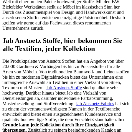
Welt mit einer breiten Palette hochwertiger Stoffe. Mit den BW
Bielefelder Werkstätten stellt sie Möbel im klassischen Sinn her.
Durch das Zusammenspiel von Design und Handwerkskunst und
auserlesenen Stoffen entstehen einzigartige Polstermöbel. Deshalb
greifen wir gerne auf das Fachwissen dieses renommierten
Unternehmens zurück.
Jab Anstoetz Stoffe, hier bekommen Sie
alle Textilien, jeder Kollektion
Die Produktpalette von Anstötz Stoffen hat ein Angebot von über
20.000 Gardinen & Vorhängen bis hin zu Polsterstoffen für alle
Arten von Möbeln. Von traditionellen Baumwoll- und Leinenstoffen
bis hin zu modernen Digitaldrucken bietet das Unternehmen eine
umfangreiche Auswahl an Textilien in einer Vielzahl von Stilen,
Texturen und Mustern.
Jab Anstoetz Stoffe
sind qualitativ sehr
hochwertig. Darüber hinaus bietet
Jab
eine Vielzahl von
Dienstleistungen an, darunter individuelle Farbabstimmung,
Musterbestellung und Stoffveredelung.
Jab Anstoetz Fabrics
hat sich
zu einem der vertrauenswürdigsten Namen in der Textilbranche
entwickelt und bietet einen ausgezeichneten Kundenservice und
qualitativ hochwertige Stoffe, die dem Verschleiß standhalten.
Im
Grunde kann jede Kollektion durch Ihre Einzigartigkeit
überzeugen.
Zusätzlich zu seinem beeindruckenden Katalog an