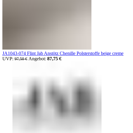
JA1043-074 Flint Jab Anstötz Chenille Polsterstoffe beige creme
UVP:
Ursprünglicher Preis war: 97,50 €
Angebot:
87,75
€
Aktueller Preis ist: 87,75 €.
97,50
€