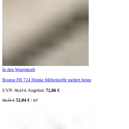
In den Warenkorb
Boston FR 724 Höpke Möbelstoffe meliert beige
UVP:
Ursprünglicher Preis war: 79,17 €
Angebot:
72,86
€
Aktueller Preis ist: 72,86 €.
79,17
€
52,04
€
/
m²
56,55
€