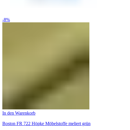
-8%
In den Warenkorb
Boston FR 722 Höpke Möbelstoffe meliert grün