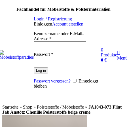
Fachhandel für Möbelstoffe & Polstermaterialien
Login / Registrierung
Einloggen
Account erstellen
Benutzername oder E-Mail-
Adresse
*
0
Passwort
*
Produkte
Men
0
€
Log in
Passwort vergessen?
Eingeloggt
bleiben
Startseite
»
Shop
»
Polsterstoffe / Möbelstoffe
»
JA1043-073 Flint
Jab Anstötz Chenille Polsterstoffe beige creme