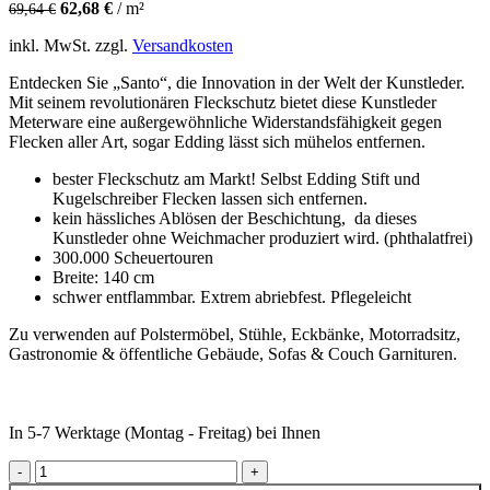
62,68
€
/
m²
69,64
€
inkl. MwSt.
zzgl.
Versandkosten
Entdecken Sie „Santo“, die Innovation in der Welt der Kunstleder.
Mit seinem revolutionären Fleckschutz bietet diese Kunstleder
Meterware eine außergewöhnliche Widerstandsfähigkeit gegen
Flecken aller Art, sogar Edding lässt sich mühelos entfernen.
bester Fleckschutz am Markt! Selbst Edding Stift und
Kugelschreiber Flecken lassen sich entfernen.
kein hässliches Ablösen der Beschichtung, da dieses
Kunstleder ohne Weichmacher produziert wird. (phthalatfrei)
300.000 Scheuertouren
Breite: 140 cm
schwer entflammbar. Extrem abriebfest. Pflegeleicht
Zu verwenden auf Polstermöbel, Stühle, Eckbänke, Motorradsitz,
Gastronomie & öffentliche Gebäude, Sofas & Couch Garnituren.
In 5-7 Werktage (Montag - Freitag) bei Ihnen
JA1043-073 Flint Jab Anstötz Chenille Polsterstoffe beige creme
Menge