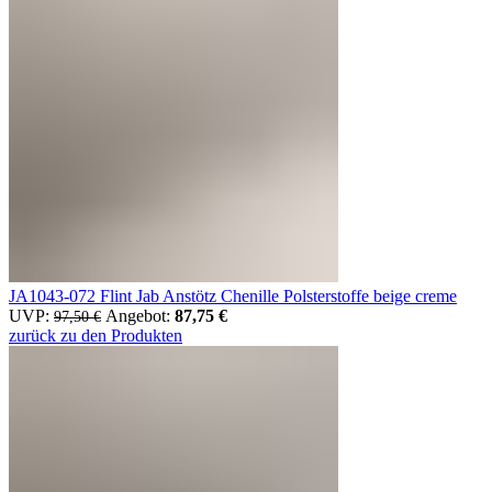
JA1043-072 Flint Jab Anstötz Chenille Polsterstoffe beige creme
UVP:
Ursprünglicher Preis war: 97,50 €
Angebot:
87,75
€
Aktueller Preis ist: 87,75 €.
97,50
€
zurück zu den Produkten