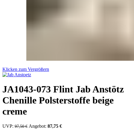
Klicken zum Vergrößern
JA1043-073 Flint Jab Anstötz
Chenille Polsterstoffe beige
creme
UVP:
Ursprünglicher Preis war: 97,50 €
Angebot:
87,75
€
Aktueller Preis ist: 87,75 €.
97,50
€