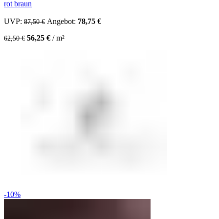
rot braun
UVP:
Ursprünglicher Preis war: 87,50 €
Angebot:
78,75
€
Aktueller Preis ist: 78,75 €.
87,50
€
56,25
€
/
m²
62,50
€
-10%