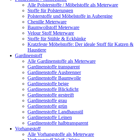
Alle Polsterstoffe / Möbelstoffe als Meterware
Stoffe für Polsterungen
Polsterstoffe und Möbelstoffe in Aubergine
Chenille Meterware
Baumwollstoff Meterware
Velour Stoff Meterware
Stoffe für Stühle & Eckbänke
Kratzfeste Möbelstoffe: Der ideale Stoff für Katzen &
Haustiere
Gardinenstoff
Alle Gardinenstoffe als Meterware
Gardinenstoffe transparent
Gardinenstoffe Ausbrenner
Gardinenstoffe Baumwolle
Gardinenstoffe beige
Gardinenstoffe Blickdicht
Gardinenstoffe gestreift
Gardinenstoffe grau
Gardinenstoffe grün
Gardinenstoffe Landhausstil
Gardinenstoffe Leinen
Gardinenstoffe halbtransparent
Vorhangstoff
Alle Vorhangstoffe als Meterware
Vorhangstoff Weiß / Weiss