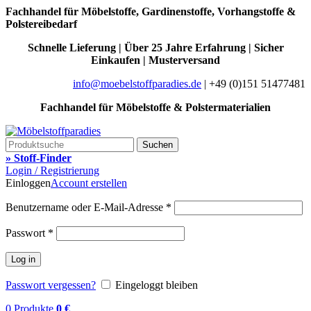
Fachhandel für Möbelstoffe, Gardinenstoffe, Vorhangstoffe &
Polstereibedarf
Schnelle Lieferung | Über 25 Jahre Erfahrung | Sicher
Einkaufen | Musterversand
info@moebelstoffparadies.de
| +49 (0)151 51477481
Fachhandel für Möbelstoffe & Polstermaterialien
Suchen
» Stoff-Finder
Login / Registrierung
Einloggen
Account erstellen
Benutzername oder E-Mail-Adresse
*
Passwort
*
Log in
Passwort vergessen?
Eingeloggt bleiben
0
Produkte
0
€