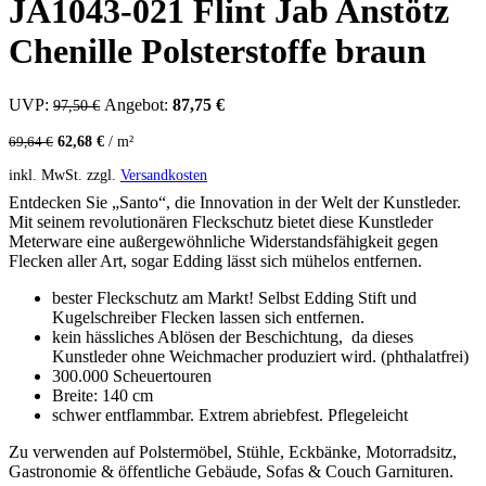
JA1043-021 Flint Jab Anstötz
Chenille Polsterstoffe braun
UVP:
Ursprünglicher Preis war: 97,50 €
Angebot:
87,75
€
Aktueller Preis ist: 87,75 €.
97,50
€
62,68
€
/
m²
69,64
€
inkl. MwSt.
zzgl.
Versandkosten
Entdecken Sie „Santo“, die Innovation in der Welt der Kunstleder.
Mit seinem revolutionären Fleckschutz bietet diese Kunstleder
Meterware eine außergewöhnliche Widerstandsfähigkeit gegen
Flecken aller Art, sogar Edding lässt sich mühelos entfernen.
bester Fleckschutz am Markt! Selbst Edding Stift und
Kugelschreiber Flecken lassen sich entfernen.
kein hässliches Ablösen der Beschichtung, da dieses
Kunstleder ohne Weichmacher produziert wird. (phthalatfrei)
300.000 Scheuertouren
Breite: 140 cm
schwer entflammbar. Extrem abriebfest. Pflegeleicht
Zu verwenden auf Polstermöbel, Stühle, Eckbänke, Motorradsitz,
Gastronomie & öffentliche Gebäude, Sofas & Couch Garnituren.