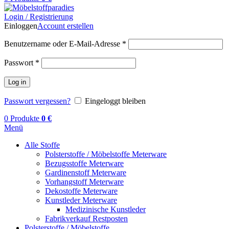
Login / Registrierung
Einloggen
Account erstellen
Benutzername oder E-Mail-Adresse
*
Passwort
*
Log in
Passwort vergessen?
Eingeloggt bleiben
0
Produkte
0
€
Menü
Alle Stoffe
Polsterstoffe / Möbelstoffe Meterware
Bezugsstoffe Meterware
Gardinenstoff Meterware
Vorhangstoff Meterware
Dekostoffe Meterware
Kunstleder Meterware
Medizinische Kunstleder
Fabrikverkauf Restposten
Polsterstoffe / Möbelstoffe