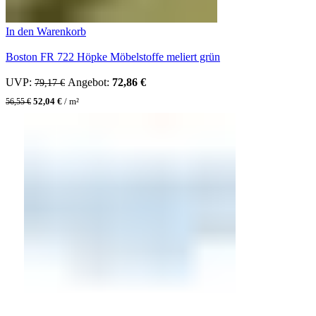
In den Warenkorb
Boston FR 722 Höpke Möbelstoffe meliert grün
UVP:
Ursprünglicher Preis war: 79,17 €
Angebot:
72,86
€
Aktueller Preis ist: 72,86 €.
79,17
€
52,04
€
/
m²
56,55
€