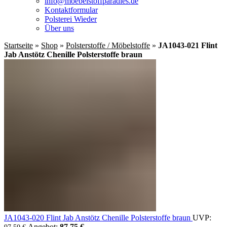
info@moebelstoffparadies.de
Kontaktformular
Polsterei Wieder
Über uns
Startseite
»
Shop
»
Polsterstoffe / Möbelstoffe
»
JA1043-021 Flint
Jab Anstötz Chenille Polsterstoffe braun
JA1043-020 Flint Jab Anstötz Chenille Polsterstoffe braun
UVP:
Ursprünglicher Preis war: 97,50 €
Angebot:
87,75
€
Aktueller Preis ist: 87,75 €.