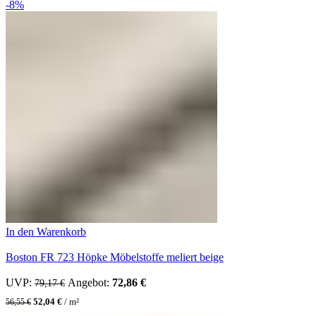
-8%
In den Warenkorb
Boston FR 723 Höpke Möbelstoffe meliert beige
UVP:
Ursprünglicher Preis war: 79,17 €
Angebot:
72,86
€
Aktueller Preis ist: 72,86 €.
79,17
€
52,04
€
/
m²
56,55
€