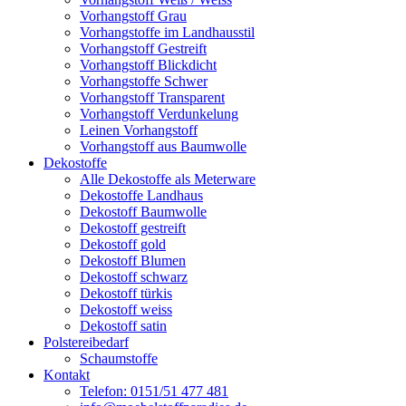
Vorhangstoff Grau
Vorhangstoffe im Landhausstil
Vorhangstoff Gestreift
Vorhangstoff Blickdicht
Vorhangstoffe Schwer
Vorhangstoff Transparent
Vorhangstoff Verdunkelung
Leinen Vorhangstoff
Vorhangstoff aus Baumwolle
Dekostoffe
Alle Dekostoffe als Meterware
Dekostoffe Landhaus
Dekostoff Baumwolle
Dekostoff gestreift
Dekostoff gold
Dekostoff Blumen
Dekostoff schwarz
Dekostoff türkis
Dekostoff weiss
Dekostoff satin
Polstereibedarf
Schaumstoffe
Kontakt
Telefon: 0151/51 477 481