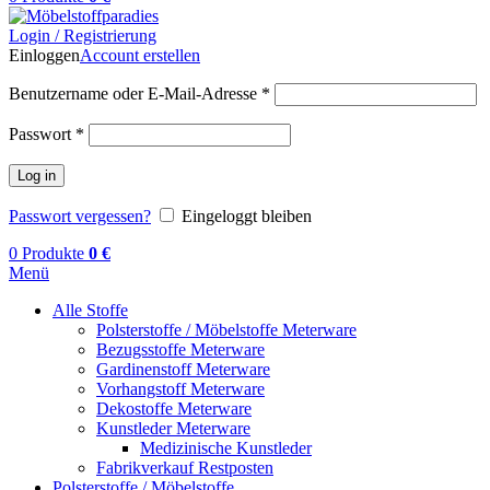
Login / Registrierung
Einloggen
Account erstellen
Benutzername oder E-Mail-Adresse
*
Passwort
*
Log in
Passwort vergessen?
Eingeloggt bleiben
0
Produkte
0
€
Menü
Alle Stoffe
Polsterstoffe / Möbelstoffe Meterware
Bezugsstoffe Meterware
Gardinenstoff Meterware
Vorhangstoff Meterware
Dekostoffe Meterware
Kunstleder Meterware
Medizinische Kunstleder
Fabrikverkauf Restposten
Polsterstoffe / Möbelstoffe