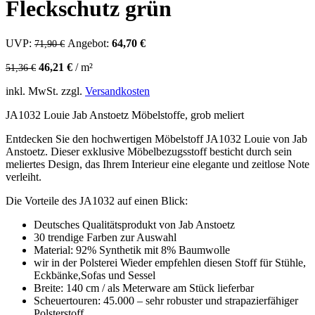
Fleckschutz grün
UVP:
Ursprünglicher Preis war: 71,90 €
Angebot:
64,70
€
Aktueller Preis ist: 64,70 €.
71,90
€
46,21
€
/
m²
51,36
€
inkl. MwSt.
zzgl.
Versandkosten
JA1032 Louie Jab Anstoetz Möbelstoffe, grob meliert
Entdecken Sie den hochwertigen Möbelstoff JA1032 Louie von Jab
Anstoetz. Dieser exklusive Möbelbezugsstoff besticht durch sein
meliertes Design, das Ihrem Interieur eine elegante und zeitlose Note
verleiht.
Die Vorteile des JA1032 auf einen Blick:
Deutsches Qualitätsprodukt von Jab Anstoetz
30 trendige Farben zur Auswahl
Material: 92% Synthetik mit 8% Baumwolle
wir in der Polsterei Wieder empfehlen diesen Stoff für Stühle,
Eckbänke,Sofas und Sessel
Breite: 140 cm / als Meterware am Stück lieferbar
Scheuertouren: 45.000 – sehr robuster und strapazierfähiger
Polsterstoff