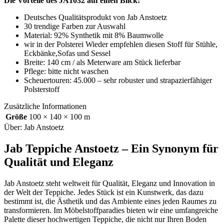
Die Vorteile des JA1032 auf einen Blick:
Deutsches Qualitätsprodukt von Jab Anstoetz
30 trendige Farben zur Auswahl
Material: 92% Synthetik mit 8% Baumwolle
wir in der Polsterei Wieder empfehlen diesen Stoff für Stühle,
Eckbänke,Sofas und Sessel
Breite: 140 cm / als Meterware am Stück lieferbar
Pflege: bitte nicht waschen
Scheuertouren: 45.000 – sehr robuster und strapazierfähiger
Polsterstoff
Zusätzliche Informationen
Größe
100 × 140 × 100 m
Über: Jab Anstoetz
Jab Teppiche Anstoetz – Ein Synonym für
Qualität und Eleganz
Jab Anstoetz steht weltweit für Qualität, Eleganz und Innovation in
der Welt der Teppiche. Jedes Stück ist ein Kunstwerk, das dazu
bestimmt ist, die Ästhetik und das Ambiente eines jeden Raumes zu
transformieren. Im Möbelstoffparadies bieten wir eine umfangreiche
Palette dieser hochwertigen Teppiche, die nicht nur Ihren Boden