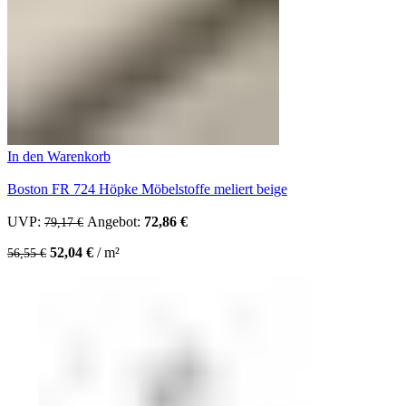
In den Warenkorb
Boston FR 724 Höpke Möbelstoffe meliert beige
UVP:
Ursprünglicher Preis war: 79,17 €
Angebot:
72,86
€
Aktueller Preis ist: 72,86 €.
79,17
€
52,04
€
/
m²
56,55
€