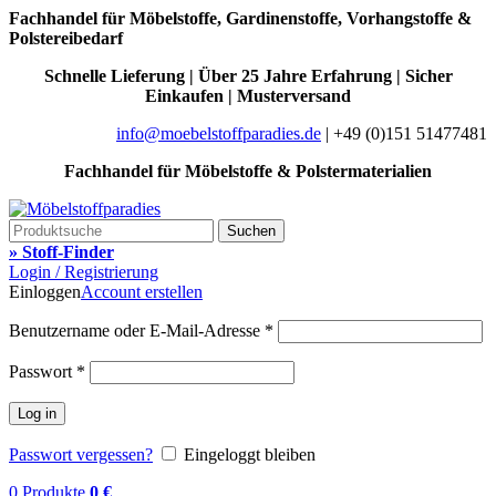
Fachhandel für Möbelstoffe, Gardinenstoffe, Vorhangstoffe &
Polstereibedarf
Schnelle Lieferung | Über 25 Jahre Erfahrung | Sicher
Einkaufen | Musterversand
info@moebelstoffparadies.de
| +49 (0)151 51477481
Fachhandel für Möbelstoffe & Polstermaterialien
Suchen
» Stoff-Finder
Login / Registrierung
Einloggen
Account erstellen
Benutzername oder E-Mail-Adresse
*
Passwort
*
Log in
Passwort vergessen?
Eingeloggt bleiben
0
Produkte
0
€