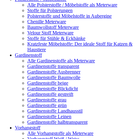
Alle Polsterstoffe / Möbelstoffe als Meterware
Stoffe für Polsterungen
Polsterstoffe und Möbelstoffe in Aubergine
Chenille Meterware
Baumwollstoff Meterware
Velour Stoff Meterware
Stoffe für Stühle & Eckbänke
Kratzfeste Möbelstoffe: Der ideale Stoff für Katzen &
Haustiere
Gardinenstoff
Alle Gardinenstoffe als Meterware
Gardinenstoffe transparent
Gardinenstoffe Ausbrenner
Gardinenstoffe Baumwolle
Gardinenstoffe beige
Gardinenstoffe Blickdicht
Gardinenstoffe gestreift
Gardinenstoffe grau
Gardinenstoffe grün
Gardinenstoffe Landhausstil
Gardinenstoffe Leinen
Gardinenstoffe halbtransparent
Vorhangstoff
Alle Vorhangstoffe als Meterware
Vorhangstoff Weiß / Weiss