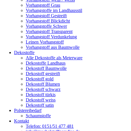
Vorhangstoff Grau
Vorhangstoffe im Landhausstil
Vorhangstoff Gestreift
Vorhangstoff Blickdicht
Vorhangstoffe Schwer
Vorhangstoff Transparent
Vorhangstoff Verdunkelung
Leinen Vorhangstoff
Vorhangstoff aus Baumwolle
Dekostoffe
Alle Dekostoffe als Meterware
Dekostoffe Landhaus
Dekostoff Baumwolle
Dekostoff gestreift
Dekostoff gold
Dekostoff Blumen
Dekostoff schwarz
Dekostoff türkis
Dekostoff weiss
Dekostoff satin
Polstereibedarf
Schaumstoffe
Kontakt
Telefon: 0151/51 477 481