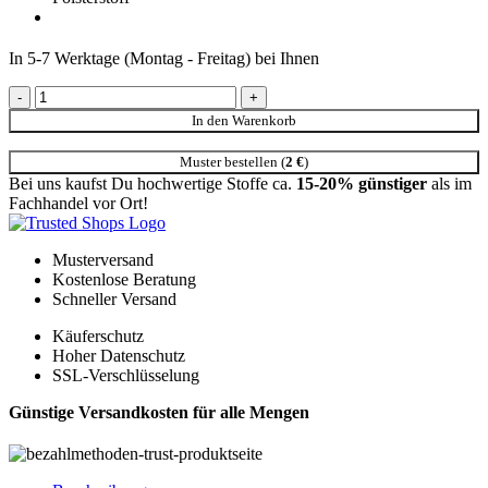
In 5-7 Werktage (Montag - Freitag) bei Ihnen
JA1032-030 Louie Jab Anstoetz Möbelstoffe grob meliert mit
Fleckschutz grün Menge
In den Warenkorb
Muster bestellen (
2
€
)
Bei uns kaufst Du hochwertige Stoffe ca.
15-20% günstiger
als im
Fachhandel vor Ort!
Musterversand
Kostenlose Beratung
Schneller Versand
Käuferschutz
Hoher Datenschutz
SSL-Verschlüsselung
Günstige Versandkosten für alle Mengen