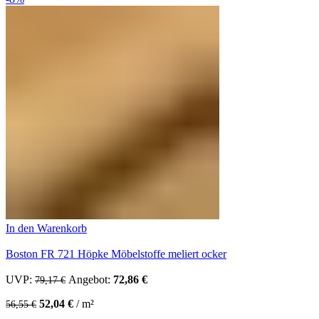
In den Warenkorb
Boston FR 721 Höpke Möbelstoffe meliert ocker
UVP:
Ursprünglicher Preis war: 79,17 €
Angebot:
72,86
€
Aktueller Preis ist: 72,86 €.
79,17
€
52,04
€
/
m²
56,55
€