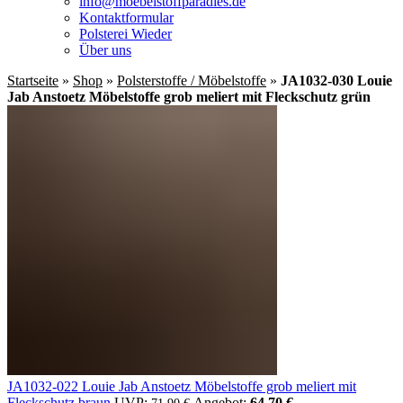
info@moebelstoffparadies.de
Kontaktformular
Polsterei Wieder
Über uns
Startseite
»
Shop
»
Polsterstoffe / Möbelstoffe
»
JA1032-030 Louie
Jab Anstoetz Möbelstoffe grob meliert mit Fleckschutz grün
JA1032-022 Louie Jab Anstoetz Möbelstoffe grob meliert mit
Fleckschutz braun
UVP:
Ursprünglicher Preis war: 71,90 €
Angebot:
64,70
€
Aktueller Preis ist: