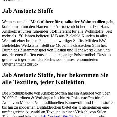
Jab Anstoetz Stoffe
Wenn es um den
Marktführer für qualitative Wohntextilien
geht,
kommt man um den Namen Jab Anstoetz nicht herum. Das Haus
Anstoetz ist unser führender Stofflieferant für alle Wohnstoffe. Seit
mehr als 150 Jahren beliefert JAB aus Bielefeld Kunden in aller
Welt mit einer breiten Palette hochwertiger Stoffe. Mit den BW
Bielefelder Werkstätten stellt sie Möbel im klassischen Sinn her.
Durch das Zusammenspiel von Design und Handwerkskunst und
auserlesenen Stoffen entstehen einzigartige Polstermöbel. Deshalb
greifen wir gerne auf das Fachwissen dieses renommierten
Unternehmens zurück.
Jab Anstoetz Stoffe, hier bekommen Sie
alle Textilien, jeder Kollektion
Die Produktpalette von Anstötz Stoffen hat ein Angebot von über
20.000 Gardinen & Vorhängen bis hin zu Polsterstoffen für alle
Arten von Möbeln. Von traditionellen Baumwoll- und Leinenstoffen
bis hin zu modernen Digitaldrucken bietet das Unternehmen eine
umfangreiche Auswahl an Textilien in einer Vielzahl von Stilen,
Texturen und Mustern.
Jab Anstoetz Stoffe
sind qualitativ sehr