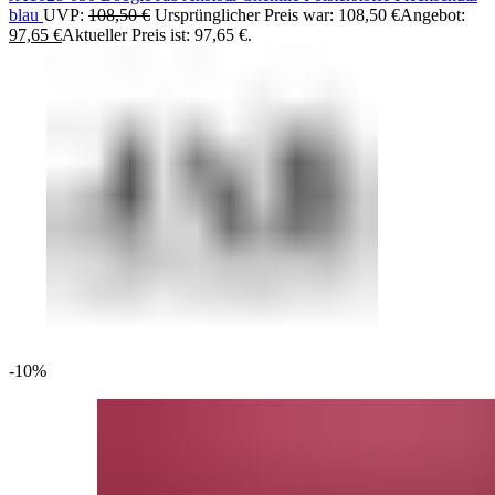
blau
UVP:
108,50
€
Ursprünglicher Preis war: 108,50 €
Angebot:
97,65
€
Aktueller Preis ist: 97,65 €.
-10%