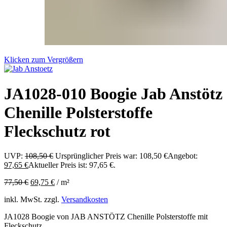
Klicken zum Vergrößern
JA1028-010 Boogie Jab Anstötz
Chenille Polsterstoffe
Fleckschutz rot
UVP:
108,50
€
Ursprünglicher Preis war: 108,50 €
Angebot:
97,65
€
Aktueller Preis ist: 97,65 €.
77,50
€
69,75
€
/
m²
inkl. MwSt.
zzgl.
Versandkosten
JA1028 Boogie von JAB ANSTÖTZ Chenille Polsterstoffe mit
Fleckschutz