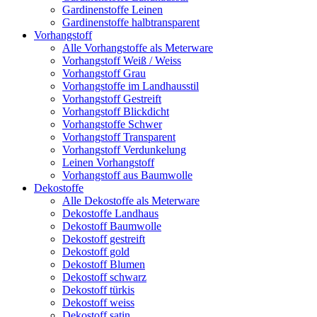
Gardinenstoffe Leinen
Gardinenstoffe halbtransparent
Vorhangstoff
Alle Vorhangstoffe als Meterware
Vorhangstoff Weiß / Weiss
Vorhangstoff Grau
Vorhangstoffe im Landhausstil
Vorhangstoff Gestreift
Vorhangstoff Blickdicht
Vorhangstoffe Schwer
Vorhangstoff Transparent
Vorhangstoff Verdunkelung
Leinen Vorhangstoff
Vorhangstoff aus Baumwolle
Dekostoffe
Alle Dekostoffe als Meterware
Dekostoffe Landhaus
Dekostoff Baumwolle
Dekostoff gestreift
Dekostoff gold
Dekostoff Blumen
Dekostoff schwarz
Dekostoff türkis
Dekostoff weiss
Dekostoff satin