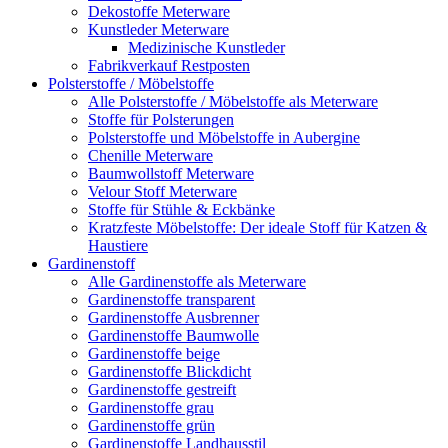
Dekostoffe Meterware
Kunstleder Meterware
Medizinische Kunstleder
Fabrikverkauf Restposten
Polsterstoffe / Möbelstoffe
Alle Polsterstoffe / Möbelstoffe als Meterware
Stoffe für Polsterungen
Polsterstoffe und Möbelstoffe in Aubergine
Chenille Meterware
Baumwollstoff Meterware
Velour Stoff Meterware
Stoffe für Stühle & Eckbänke
Kratzfeste Möbelstoffe: Der ideale Stoff für Katzen &
Haustiere
Gardinenstoff
Alle Gardinenstoffe als Meterware
Gardinenstoffe transparent
Gardinenstoffe Ausbrenner
Gardinenstoffe Baumwolle
Gardinenstoffe beige
Gardinenstoffe Blickdicht
Gardinenstoffe gestreift
Gardinenstoffe grau
Gardinenstoffe grün
Gardinenstoffe Landhausstil