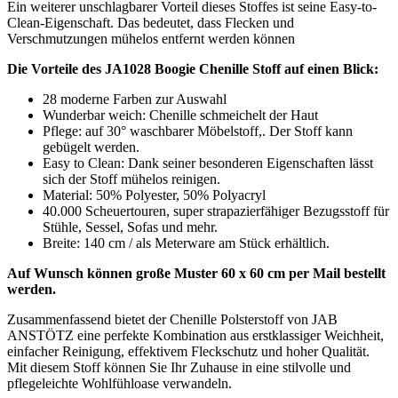
Ein weiterer unschlagbarer Vorteil dieses Stoffes ist seine Easy-to-
Clean-Eigenschaft. Das bedeutet, dass Flecken und
Verschmutzungen mühelos entfernt werden können
Die Vorteile des JA1028 Boogie Chenille Stoff auf einen Blick:
28 moderne Farben zur Auswahl
Wunderbar weich: Chenille schmeichelt der Haut
Pflege: auf 30° waschbarer Möbelstoff,. Der Stoff kann
gebügelt werden.
Easy to Clean: Dank seiner besonderen Eigenschaften lässt
sich der Stoff mühelos reinigen.
Material: 50% Polyester, 50% Polyacryl
40.000 Scheuertouren, super strapazierfähiger Bezugsstoff für
Stühle, Sessel, Sofas und mehr.
Breite: 140 cm / als Meterware am Stück erhältlich.
Auf Wunsch können große Muster 60 x 60 cm per Mail bestellt
werden.
Zusammenfassend bietet der Chenille Polsterstoff von JAB
ANSTÖTZ eine perfekte Kombination aus erstklassiger Weichheit,
einfacher Reinigung, effektivem Fleckschutz und hoher Qualität.
Mit diesem Stoff können Sie Ihr Zuhause in eine stilvolle und
pflegeleichte Wohlfühloase verwandeln.