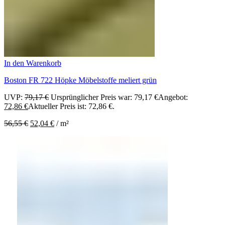
In den Warenkorb
Boston FR 722 Höpke Möbelstoffe meliert grün
UVP:
79,17
€
Ursprünglicher Preis war: 79,17 €
Angebot:
72,86
€
Aktueller Preis ist: 72,86 €.
56,55
€
52,04
€
/
m²