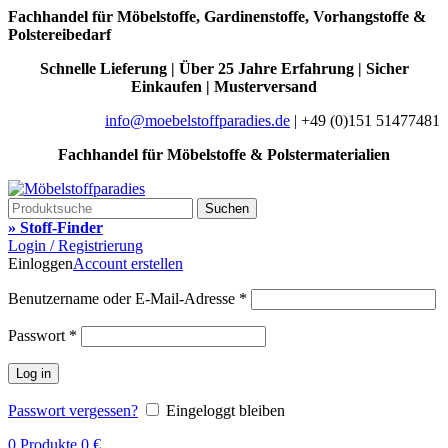
Fachhandel für Möbelstoffe, Gardinenstoffe, Vorhangstoffe &
Polstereibedarf
Schnelle Lieferung | Über 25 Jahre Erfahrung | Sicher
Einkaufen | Musterversand
info@moebelstoffparadies.de
| +49 (0)151 51477481
Fachhandel für Möbelstoffe & Polstermaterialien
Suchen
» Stoff-Finder
Login / Registrierung
Einloggen
Account erstellen
Benutzername oder E-Mail-Adresse
*
Passwort
*
Log in
Passwort vergessen?
Eingeloggt bleiben
0
Produkte
0
€