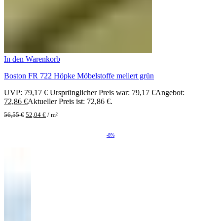
In den Warenkorb
Boston FR 722 Höpke Möbelstoffe meliert grün
UVP:
79,17
€
Ursprünglicher Preis war: 79,17 €
Angebot:
72,86
€
Aktueller Preis ist: 72,86 €.
56,55
€
52,04
€
/
m²
-8%