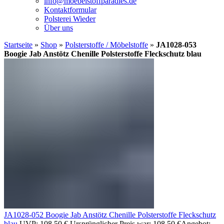
info@moebelstoffparadies.de
Kontaktformular
Polsterei Wieder
Über uns
Startseite
»
Shop
»
Polsterstoffe / Möbelstoffe
»
JA1028-053
Boogie Jab Anstötz Chenille Polsterstoffe Fleckschutz blau
JA1028-052 Boogie Jab Anstötz Chenille Polsterstoffe Fleckschutz
blau
UVP:
108,50
€
Ursprünglicher Preis war: 108,50 €
Angebot: