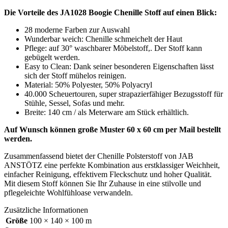
Die Vorteile des JA1028 Boogie Chenille Stoff auf einen Blick:
28 moderne Farben zur Auswahl
Wunderbar weich: Chenille schmeichelt der Haut
Pflege: auf 30° waschbarer Möbelstoff,. Der Stoff kann
gebügelt werden.
Easy to Clean: Dank seiner besonderen Eigenschaften lässt
sich der Stoff mühelos reinigen.
Material: 50% Polyester, 50% Polyacryl
40.000 Scheuertouren, super strapazierfähiger Bezugsstoff für
Stühle, Sessel, Sofas und mehr.
Breite: 140 cm / als Meterware am Stück erhältlich.
Auf Wunsch können große Muster 60 x 60 cm per Mail bestellt
werden.
Zusammenfassend bietet der Chenille Polsterstoff von JAB
ANSTÖTZ eine perfekte Kombination aus erstklassiger Weichheit,
einfacher Reinigung, effektivem Fleckschutz und hoher Qualität.
Mit diesem Stoff können Sie Ihr Zuhause in eine stilvolle und
pflegeleichte Wohlfühloase verwandeln.
Zusätzliche Informationen
Größe
100 × 140 × 100 m