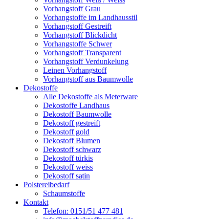
Vorhangstoff Grau
Vorhangstoffe im Landhausstil
Vorhangstoff Gestreift
Vorhangstoff Blickdicht
Vorhangstoffe Schwer
Vorhangstoff Transparent
Vorhangstoff Verdunkelung
Leinen Vorhangstoff
Vorhangstoff aus Baumwolle
Dekostoffe
Alle Dekostoffe als Meterware
Dekostoffe Landhaus
Dekostoff Baumwolle
Dekostoff gestreift
Dekostoff gold
Dekostoff Blumen
Dekostoff schwarz
Dekostoff türkis
Dekostoff weiss
Dekostoff satin
Polstereibedarf
Schaumstoffe
Kontakt
Telefon: 0151/51 477 481