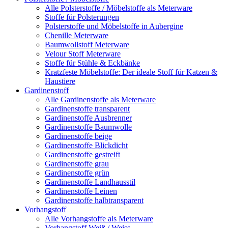
Alle Polsterstoffe / Möbelstoffe als Meterware
Stoffe für Polsterungen
Polsterstoffe und Möbelstoffe in Aubergine
Chenille Meterware
Baumwollstoff Meterware
Velour Stoff Meterware
Stoffe für Stühle & Eckbänke
Kratzfeste Möbelstoffe: Der ideale Stoff für Katzen &
Haustiere
Gardinenstoff
Alle Gardinenstoffe als Meterware
Gardinenstoffe transparent
Gardinenstoffe Ausbrenner
Gardinenstoffe Baumwolle
Gardinenstoffe beige
Gardinenstoffe Blickdicht
Gardinenstoffe gestreift
Gardinenstoffe grau
Gardinenstoffe grün
Gardinenstoffe Landhausstil
Gardinenstoffe Leinen
Gardinenstoffe halbtransparent
Vorhangstoff
Alle Vorhangstoffe als Meterware
Vorhangstoff Weiß / Weiss