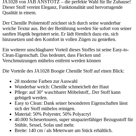
JA1028 von JAB ANSTÖTZ – die perfekte Wahl für Ihr Zuhause!
Dieser Stoff vereint Eleganz, Funktionalität und hervorragende
Qualität in einem.
Der Chenille Polsterstoff zeichnet sich durch seine wunderbar
weiche Textur aus. Bei der Berührung werden Sie sofort von seiner
sanften Haptik begeistert sein. Er lädt förmlich dazu ein, sich
hinzusetzen und den Komfort in vollen Zügen zu genießen.
Ein weiterer unschlagbarer Vorteil dieses Stoffes ist seine Easy-to-
Clean-Eigenschaft. Das bedeutet, dass Flecken und
Verschmutzungen mühelos entfernt werden können
Die Vorteile des JA1028 Boogie Chenille Stoff auf einen Blick:
28 moderne Farben zur Auswahl
Wunderbar weich: Chenille schmeichelt der Haut
Pflege: auf 30° waschbarer Möbelstoff,. Der Stoff kann
gebügelt werden.
Easy to Clean: Dank seiner besonderen Eigenschaften lässt
sich der Stoff mühelos reinigen.
Material: 50% Polyester, 50% Polyacryl
40.000 Scheuertouren, super strapazierfähiger Bezugsstoff für
Stühle, Sessel, Sofas und mehr.
Breite: 140 cm / als Meterware am Stück erhältlich.