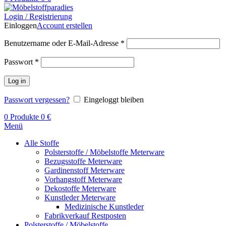
Login / Registrierung
Einloggen
Account erstellen
Benutzername oder E-Mail-Adresse
*
Passwort
*
Log in
Passwort vergessen?
Eingeloggt bleiben
0
Produkte
0
€
Menü
Alle Stoffe
Polsterstoffe / Möbelstoffe Meterware
Bezugsstoffe Meterware
Gardinenstoff Meterware
Vorhangstoff Meterware
Dekostoffe Meterware
Kunstleder Meterware
Medizinische Kunstleder
Fabrikverkauf Restposten
Polsterstoffe / Möbelstoffe