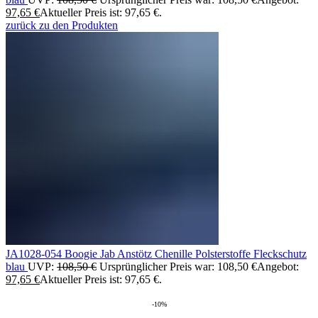
97,65
€
Aktueller Preis ist: 97,65 €.
zurück zu den Produkten
JA1028-054 Boogie Jab Anstötz Chenille Polsterstoffe Fleckschutz
blau
UVP:
108,50
€
Ursprünglicher Preis war: 108,50 €
Angebot:
97,65
€
Aktueller Preis ist: 97,65 €.
-10%