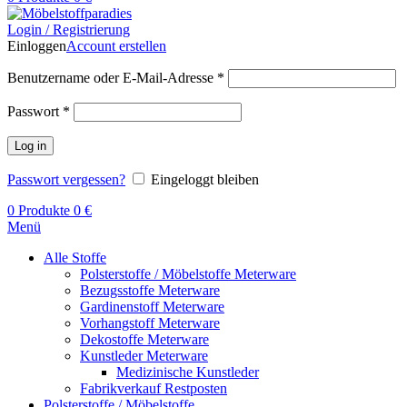
Login / Registrierung
Einloggen
Account erstellen
Benutzername oder E-Mail-Adresse
*
Passwort
*
Log in
Passwort vergessen?
Eingeloggt bleiben
0
Produkte
0
€
Menü
Alle Stoffe
Polsterstoffe / Möbelstoffe Meterware
Bezugsstoffe Meterware
Gardinenstoff Meterware
Vorhangstoff Meterware
Dekostoffe Meterware
Kunstleder Meterware
Medizinische Kunstleder
Fabrikverkauf Restposten
Polsterstoffe / Möbelstoffe