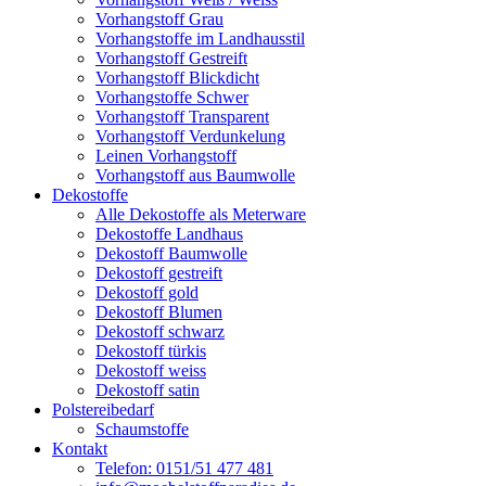
Vorhangstoff Grau
Vorhangstoffe im Landhausstil
Vorhangstoff Gestreift
Vorhangstoff Blickdicht
Vorhangstoffe Schwer
Vorhangstoff Transparent
Vorhangstoff Verdunkelung
Leinen Vorhangstoff
Vorhangstoff aus Baumwolle
Dekostoffe
Alle Dekostoffe als Meterware
Dekostoffe Landhaus
Dekostoff Baumwolle
Dekostoff gestreift
Dekostoff gold
Dekostoff Blumen
Dekostoff schwarz
Dekostoff türkis
Dekostoff weiss
Dekostoff satin
Polstereibedarf
Schaumstoffe
Kontakt
Telefon: 0151/51 477 481