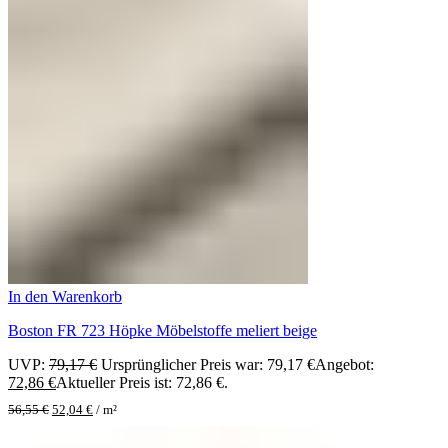
In den Warenkorb
Boston FR 723 Höpke Möbelstoffe meliert beige
UVP:
79,17
€
Ursprünglicher Preis war: 79,17 €
Angebot:
72,86
€
Aktueller Preis ist: 72,86 €.
56,55
€
52,04
€
/
m²