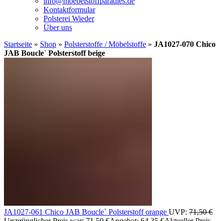
info@moebelstoffparadies.de
Kontaktformular
Polsterei Wieder
Über uns
Startseite
»
Shop
»
Polsterstoffe / Möbelstoffe
»
JA1027-070 Chico
JAB Boucle` Polsterstoff beige
JA1027-061 Chico JAB Boucle` Polsterstoff orange
UVP:
71,50
€
Ursprünglicher Preis war: 71,50 €
Angebot:
64,35
€
Aktueller Preis