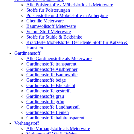
Alle Polsterstoffe / Möbelstoffe als Meterware
Stoffe für Polsterungen
Polsterstoffe und Möbelstoffe in Aubergine
Chenille Meterware
Baumwollstoff Meterware
Velour Stoff Meterware
Stoffe für Stühle & Eckbänke
Kratzfeste Möbelstoffe: Der ideale Stoff für Katzen &
Haustiere
Gardinenstoff
Alle Gardinenstoffe als Meterware
Gardinenstoffe transparent
Gardinenstoffe Ausbrenner
Gardinenstoffe Baumwolle
Gardinenstoffe beige
Gardinenstoffe Blickdicht
Gardinenstoffe gestreift
Gardinenstoffe grau
Gardinenstoffe grün
Gardinenstoffe Landhausstil
Gardinenstoffe Leinen
Gardinenstoffe halbtransparent
Vorhangstoff
Alle Vorhangstoffe als Meterware
Vorhangstoff Weiß / Weiss