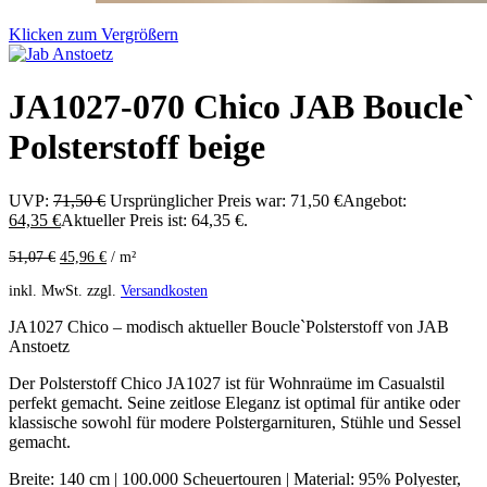
Klicken zum Vergrößern
JA1027-070 Chico JAB Boucle`
Polsterstoff beige
UVP:
71,50
€
Ursprünglicher Preis war: 71,50 €
Angebot:
64,35
€
Aktueller Preis ist: 64,35 €.
51,07
€
45,96
€
/
m²
inkl. MwSt.
zzgl.
Versandkosten
JA1027 Chico – modisch aktueller Boucle`Polsterstoff von JAB
Anstoetz
Der Polsterstoff Chico JA1027 ist für Wohnraüme im Casualstil
perfekt gemacht. Seine zeitlose Eleganz ist optimal für antike oder
klassische sowohl für modere Polstergarnituren, Stühle und Sessel
gemacht.
Breite: 140 cm | 100.000 Scheuertouren | Material: 95% Polyester,