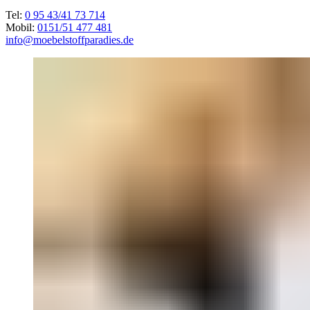
Tel:
0 95 43/41 73 714
Mobil:
0151/51 477 481
info@moebelstoffparadies.de