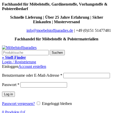
Fachhandel für Möbelstoffe, Gardinenstoffe, Vorhangstoffe &
Polstereibedarf
Schnelle Lieferung | Über 25 Jahre Erfahrung | Sicher
Einkaufen | Musterversand
info@moebelstoffparadies.de
| +49 (0)151 51477481
Fachhandel für Möbelstoffe & Polstermaterialien
Suchen
» Stoff-Finder
Login / Registrierung
Einloggen
Account erstellen
Benutzername oder E-Mail-Adresse
*
Passwort
*
Log in
Passwort vergessen?
Eingeloggt bleiben
0
Produkte
0
€