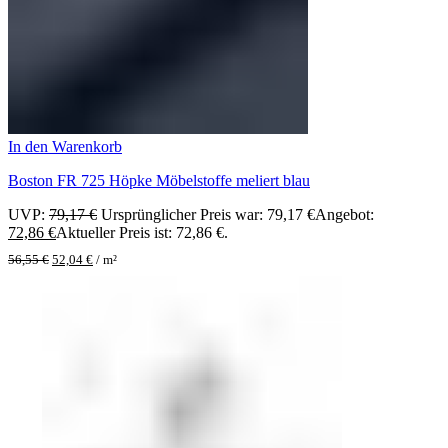
In den Warenkorb
Boston FR 725 Höpke Möbelstoffe meliert blau
UVP:
79,17
€
Ursprünglicher Preis war: 79,17 €
Angebot:
72,86
€
Aktueller Preis ist: 72,86 €.
56,55
€
52,04
€
/
m²