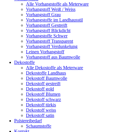
Alle Vorhangstoffe als Meterware
Vorhangstoff Weiß / Weiss
Vorhangstoff Grau
Vorhangstoffe im Landhausstil
Vorhangstoff Gestreift
Vorhangstoff Blickdicht
Vorhangstoffe Schwer
Vorhangstoff Transparent
Vorhangstoff Verdunkelung
Leinen Vorhangstoff
Vorhangstoff aus Baumwolle
Dekostoffe
Alle Dekostoffe als Meterware
Dekostoffe Landhaus
Dekostoff Baumwolle
Dekostoff gestreift
Dekostoff gold
Dekostoff Blumen
Dekostoff schwarz
Dekostoff türkis
Dekostoff weiss
Dekostoff satin
Polstereibedarf
Schaumstoffe
Kontakt