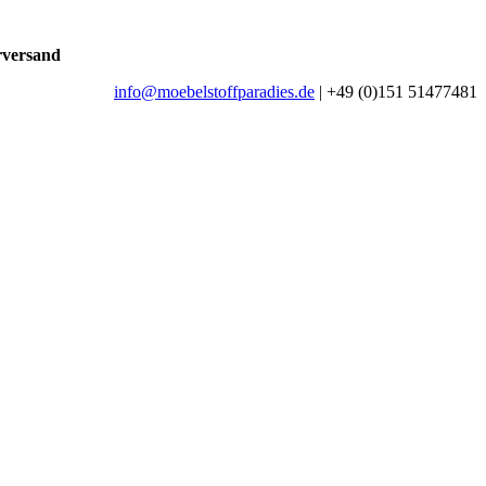
rversand
info@moebelstoffparadies.de
| +49 (0)151 51477481