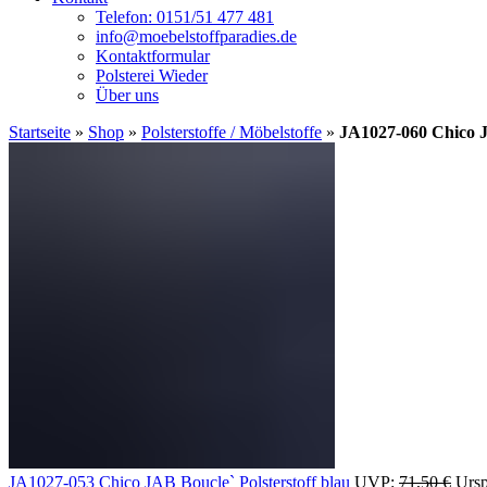
Telefon: 0151/51 477 481
info@moebelstoffparadies.de
Kontaktformular
Polsterei Wieder
Über uns
Startseite
»
Shop
»
Polsterstoffe / Möbelstoffe
»
JA1027-060 Chico JA
JA1027-053 Chico JAB Boucle` Polsterstoff blau
UVP:
71,50
€
Ursp