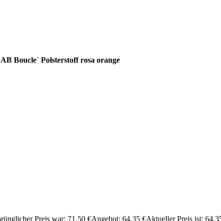
B Boucle` Polsterstoff rosa orange
rünglicher Preis war: 71,50 €
Angebot:
64,35
€
Aktueller Preis ist: 64,3