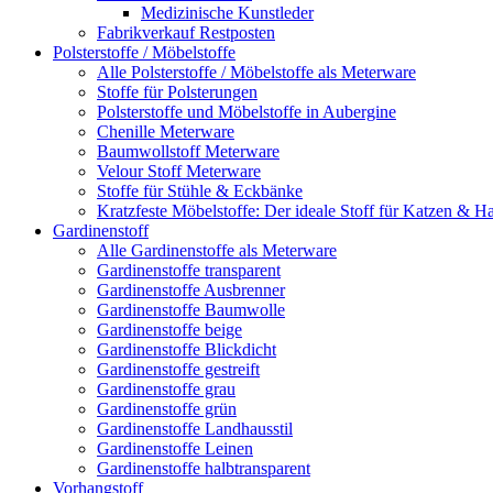
Medizinische Kunstleder
Fabrikverkauf Restposten
Polsterstoffe / Möbelstoffe
Alle Polsterstoffe / Möbelstoffe als Meterware
Stoffe für Polsterungen
Polsterstoffe und Möbelstoffe in Aubergine
Chenille Meterware
Baumwollstoff Meterware
Velour Stoff Meterware
Stoffe für Stühle & Eckbänke
Kratzfeste Möbelstoffe: Der ideale Stoff für Katzen & Ha
Gardinenstoff
Alle Gardinenstoffe als Meterware
Gardinenstoffe transparent
Gardinenstoffe Ausbrenner
Gardinenstoffe Baumwolle
Gardinenstoffe beige
Gardinenstoffe Blickdicht
Gardinenstoffe gestreift
Gardinenstoffe grau
Gardinenstoffe grün
Gardinenstoffe Landhausstil
Gardinenstoffe Leinen
Gardinenstoffe halbtransparent
Vorhangstoff