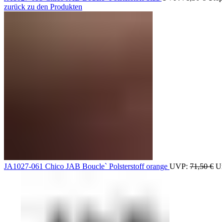
zurück zu den Produkten
JA1027-061 Chico JAB Boucle` Polsterstoff orange
UVP:
71,50
€
Ur