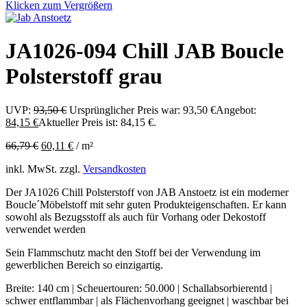
Klicken zum Vergrößern
JA1026-094 Chill JAB Boucle
Polsterstoff grau
UVP:
93,50
€
Ursprünglicher Preis war: 93,50 €
Angebot:
84,15
€
Aktueller Preis ist: 84,15 €.
66,79
€
60,11
€
/
m²
inkl. MwSt.
zzgl.
Versandkosten
Der JA1026 Chill Polsterstoff von JAB Anstoetz ist ein moderner
Boucle´Möbelstoff mit sehr guten Produkteigenschaften. Er kann
sowohl als Bezugsstoff als auch für Vorhang oder Dekostoff
verwendet werden
Sein Flammschutz macht den Stoff bei der Verwendung im
gewerblichen Bereich so einzigartig.
Breite: 140 cm | Scheuertouren: 50.000 | Schallabsorbierentd |
schwer entflammbar | als Flächenvorhang geeignet | waschbar bei