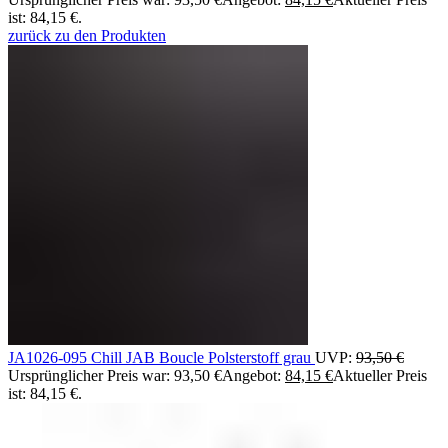
ist: 84,15 €.
zurück zu den Produkten
JA1026-095 Chill JAB Boucle Polsterstoff grau
UVP:
93,50
€
Ursprünglicher Preis war: 93,50 €
Angebot:
84,15
€
Aktueller Preis
ist: 84,15 €.