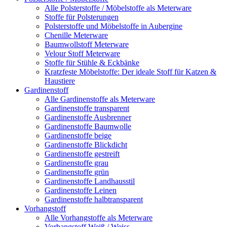
Alle Polsterstoffe / Möbelstoffe als Meterware
Stoffe für Polsterungen
Polsterstoffe und Möbelstoffe in Aubergine
Chenille Meterware
Baumwollstoff Meterware
Velour Stoff Meterware
Stoffe für Stühle & Eckbänke
Kratzfeste Möbelstoffe: Der ideale Stoff für Katzen &
Haustiere
Gardinenstoff
Alle Gardinenstoffe als Meterware
Gardinenstoffe transparent
Gardinenstoffe Ausbrenner
Gardinenstoffe Baumwolle
Gardinenstoffe beige
Gardinenstoffe Blickdicht
Gardinenstoffe gestreift
Gardinenstoffe grau
Gardinenstoffe grün
Gardinenstoffe Landhausstil
Gardinenstoffe Leinen
Gardinenstoffe halbtransparent
Vorhangstoff
Alle Vorhangstoffe als Meterware
Vorhangstoff Weiß / Weiss