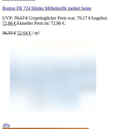
Boston FR 724 Höpke Möbelstoffe meliert beige
UVP:
79,17
€
Ursprünglicher Preis war: 79,17 €
Angebot:
72,86
€
Aktueller Preis ist: 72,86 €.
56,55
€
52,04
€
/
m²
-8%