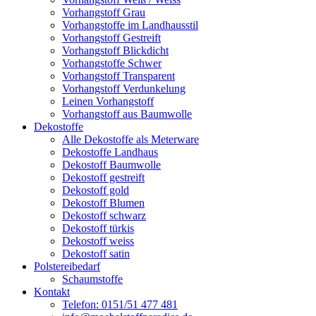
Vorhangstoff Grau
Vorhangstoffe im Landhausstil
Vorhangstoff Gestreift
Vorhangstoff Blickdicht
Vorhangstoffe Schwer
Vorhangstoff Transparent
Vorhangstoff Verdunkelung
Leinen Vorhangstoff
Vorhangstoff aus Baumwolle
Dekostoffe
Alle Dekostoffe als Meterware
Dekostoffe Landhaus
Dekostoff Baumwolle
Dekostoff gestreift
Dekostoff gold
Dekostoff Blumen
Dekostoff schwarz
Dekostoff türkis
Dekostoff weiss
Dekostoff satin
Polstereibedarf
Schaumstoffe
Kontakt
Telefon: 0151/51 477 481