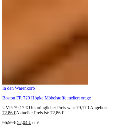
In den Warenkorb
Boston FR 729 Höpke Möbelstoffe meliert orage
UVP:
79,17
€
Ursprünglicher Preis war: 79,17 €
Angebot:
72,86
€
Aktueller Preis ist: 72,86 €.
56,55
€
52,04
€
/
m²