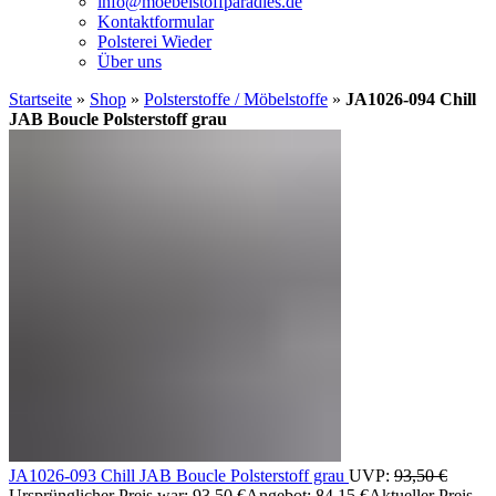
info@moebelstoffparadies.de
Kontaktformular
Polsterei Wieder
Über uns
Startseite
»
Shop
»
Polsterstoffe / Möbelstoffe
»
JA1026-094 Chill
JAB Boucle Polsterstoff grau
JA1026-093 Chill JAB Boucle Polsterstoff grau
UVP:
93,50
€
Ursprünglicher Preis war: 93,50 €
Angebot:
84,15
€
Aktueller Preis