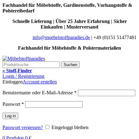
Fachhandel für Möbelstoffe, Gardinenstoffe, Vorhangstoffe &
Polstereibedarf
Schnelle Lieferung | Über 25 Jahre Erfahrung | Sicher
Einkaufen | Musterversand
info@moebelstoffparadies.de
| +49 (0)151 51477481
Fachhandel für Möbelstoffe & Polstermaterialien
Suchen
» Stoff-Finder
Login / Registrierung
Einloggen
Account erstellen
Benutzername oder E-Mail-Adresse
*
Passwort
*
Log in
Passwort vergessen?
Eingeloggt bleiben
0
Produkte
0
€