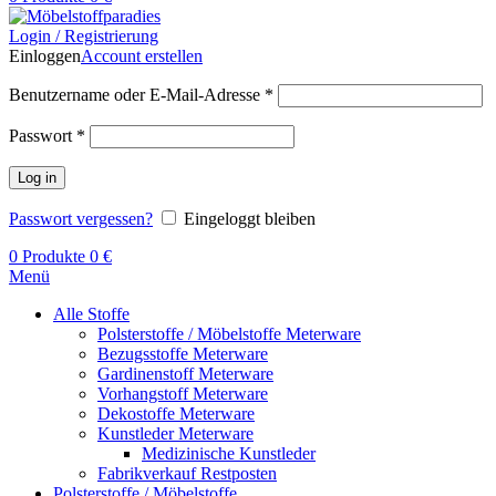
Login / Registrierung
Einloggen
Account erstellen
Benutzername oder E-Mail-Adresse
*
Passwort
*
Log in
Passwort vergessen?
Eingeloggt bleiben
0
Produkte
0
€
Menü
Alle Stoffe
Polsterstoffe / Möbelstoffe Meterware
Bezugsstoffe Meterware
Gardinenstoff Meterware
Vorhangstoff Meterware
Dekostoffe Meterware
Kunstleder Meterware
Medizinische Kunstleder
Fabrikverkauf Restposten
Polsterstoffe / Möbelstoffe