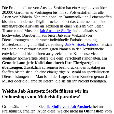
Die Produktpalette von Anstötz Stoffen hat ein Angebot von über
20.000 Gardinen & Vorhängen bis hin zu Polsterstoffen für alle
Arten von Möbeln. Von traditionellen Baumwoll- und Leinenstoffen
bis hin zu modernen Digitaldrucken bietet das Unternehmen eine
umfangreiche Auswahl an Textilien in einer Vielzahl von Stilen,
Texturen und Mustern.
Jab Anstoetz Stoffe
sind qualitativ sehr
hochwertig. Darüber hinaus bietet
Jab
eine Vielzahl von
Dienstleistungen an, darunter individuelle Farbabstimmung,
Musterbestellung und Stoffveredelung.
Jab Anstoetz Fabrics
hat sich
zu einem der vertrauenswürdigsten Namen in der Textilbranche
entwickelt und bietet einen ausgezeichneten Kundenservice und
qualitativ hochwertige Stoffe, die dem Verschleiß standhalten.
Im
Grunde kann jede Kollektion durch Ihre Einzigartigkeit
überzeugen.
Zusätzlich zu seinem beeindruckenden Katalog an
Stoffen bieten sie auch eine einzigartige Auswahl an spezialisierten
Dienstleistungen an. Man ist in der Lage, seinen Kunden genau das
Muster oder die Farbe zu liefern, die sie für ihr Projekt benötigen.
Welche Jab Anstoetz Stoffe führen wir im
Onlineshop vom Möbelstoffparadies?
Grundsätzlich können Sie
alle Stoffe von Jab Anstoetz
bei uns
Preisgünstig erhalten! Auch diese, welche nicht im
Onlineshop
vom