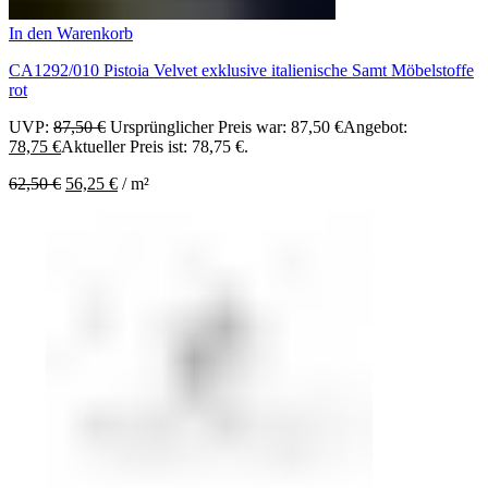
In den Warenkorb
CA1292/010 Pistoia Velvet exklusive italienische Samt Möbelstoffe
rot
UVP:
87,50
€
Ursprünglicher Preis war: 87,50 €
Angebot:
78,75
€
Aktueller Preis ist: 78,75 €.
62,50
€
56,25
€
/
m²