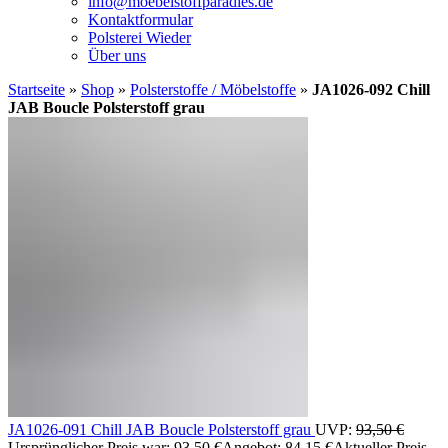
info@moebelstoffparadies.de
Kontaktformular
Polsterei Wieder
Über uns
Startseite
»
Shop
»
Polsterstoffe / Möbelstoffe
»
JA1026-092 Chill
JAB Boucle Polsterstoff grau
JA1026-091 Chill JAB Boucle Polsterstoff grau
UVP:
93,50
€
Ursprünglicher Preis war: 93,50 €
Angebot:
84,15
€
Aktueller Preis