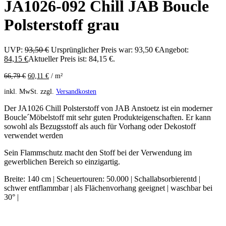
JA1026-092 Chill JAB Boucle
Polsterstoff grau
UVP:
93,50
€
Ursprünglicher Preis war: 93,50 €
Angebot:
84,15
€
Aktueller Preis ist: 84,15 €.
66,79
€
60,11
€
/
m²
inkl. MwSt.
zzgl.
Versandkosten
Der JA1026 Chill Polsterstoff von JAB Anstoetz ist ein moderner
Boucle´Möbelstoff mit sehr guten Produkteigenschaften. Er kann
sowohl als Bezugsstoff als auch für Vorhang oder Dekostoff
verwendet werden
Sein Flammschutz macht den Stoff bei der Verwendung im
gewerblichen Bereich so einzigartig.
Breite: 140 cm | Scheuertouren: 50.000 | Schallabsorbierentd |
schwer entflammbar | als Flächenvorhang geeignet | waschbar bei
30° |