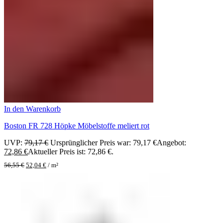
In den Warenkorb
Boston FR 728 Höpke Möbelstoffe meliert rot
UVP:
79,17
€
Ursprünglicher Preis war: 79,17 €
Angebot:
72,86
€
Aktueller Preis ist: 72,86 €.
56,55
€
52,04
€
/
m²