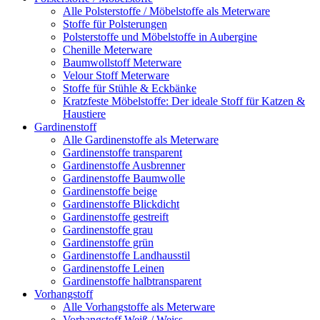
Alle Polsterstoffe / Möbelstoffe als Meterware
Stoffe für Polsterungen
Polsterstoffe und Möbelstoffe in Aubergine
Chenille Meterware
Baumwollstoff Meterware
Velour Stoff Meterware
Stoffe für Stühle & Eckbänke
Kratzfeste Möbelstoffe: Der ideale Stoff für Katzen &
Haustiere
Gardinenstoff
Alle Gardinenstoffe als Meterware
Gardinenstoffe transparent
Gardinenstoffe Ausbrenner
Gardinenstoffe Baumwolle
Gardinenstoffe beige
Gardinenstoffe Blickdicht
Gardinenstoffe gestreift
Gardinenstoffe grau
Gardinenstoffe grün
Gardinenstoffe Landhausstil
Gardinenstoffe Leinen
Gardinenstoffe halbtransparent
Vorhangstoff
Alle Vorhangstoffe als Meterware
Vorhangstoff Weiß / Weiss