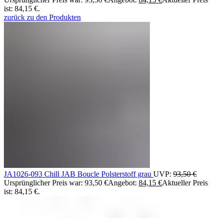
ist: 84,15 €.
zurück zu den Produkten
JA1026-093 Chill JAB Boucle Polsterstoff grau
UVP:
93,50
€
Ursprünglicher Preis war: 93,50 €
Angebot:
84,15
€
Aktueller Preis
ist: 84,15 €.