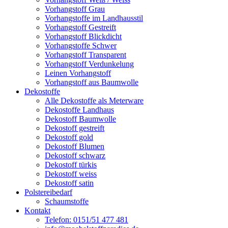
Vorhangstoff Grau
Vorhangstoffe im Landhausstil
Vorhangstoff Gestreift
Vorhangstoff Blickdicht
Vorhangstoffe Schwer
Vorhangstoff Transparent
Vorhangstoff Verdunkelung
Leinen Vorhangstoff
Vorhangstoff aus Baumwolle
Dekostoffe
Alle Dekostoffe als Meterware
Dekostoffe Landhaus
Dekostoff Baumwolle
Dekostoff gestreift
Dekostoff gold
Dekostoff Blumen
Dekostoff schwarz
Dekostoff türkis
Dekostoff weiss
Dekostoff satin
Polstereibedarf
Schaumstoffe
Kontakt
Telefon: 0151/51 477 481