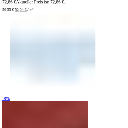
72,86
€
Aktueller Preis ist: 72,86 €.
56,55
€
52,04
€
/
m²
-8%