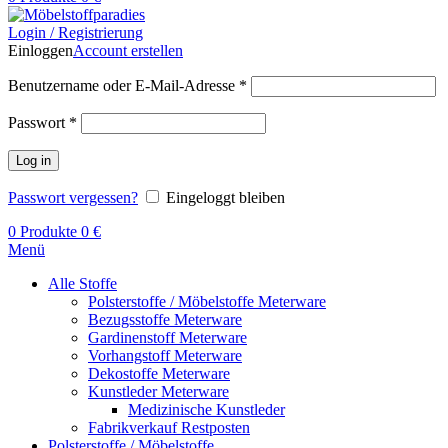
Login / Registrierung
Einloggen
Account erstellen
Benutzername oder E-Mail-Adresse
*
Passwort
*
Log in
Passwort vergessen?
Eingeloggt bleiben
0
Produkte
0
€
Menü
Alle Stoffe
Polsterstoffe / Möbelstoffe Meterware
Bezugsstoffe Meterware
Gardinenstoff Meterware
Vorhangstoff Meterware
Dekostoffe Meterware
Kunstleder Meterware
Medizinische Kunstleder
Fabrikverkauf Restposten
Polsterstoffe / Möbelstoffe