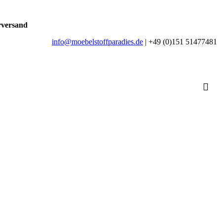
rversand
info@moebelstoffparadies.de
| +49 (0)151 51477481