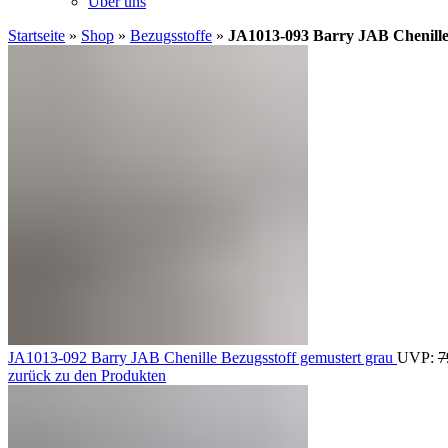
Über uns
Startseite
»
Shop
»
Bezugsstoffe
»
JA1013-093 Barry JAB Chenille 
JA1013-092 Barry JAB Chenille Bezugsstoff gemustert grau
UVP:
7
zurück zu den Produkten