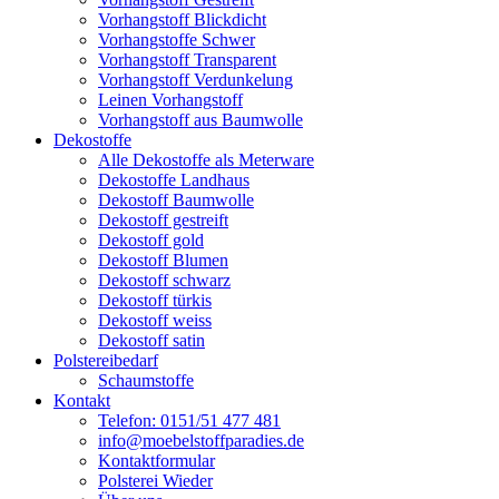
Vorhangstoff Blickdicht
Vorhangstoffe Schwer
Vorhangstoff Transparent
Vorhangstoff Verdunkelung
Leinen Vorhangstoff
Vorhangstoff aus Baumwolle
Dekostoffe
Alle Dekostoffe als Meterware
Dekostoffe Landhaus
Dekostoff Baumwolle
Dekostoff gestreift
Dekostoff gold
Dekostoff Blumen
Dekostoff schwarz
Dekostoff türkis
Dekostoff weiss
Dekostoff satin
Polstereibedarf
Schaumstoffe
Kontakt
Telefon: 0151/51 477 481
info@moebelstoffparadies.de
Kontaktformular
Polsterei Wieder