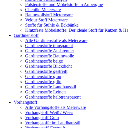
Polsterstoffe und Möbelstoffe in Aubergine
Chenille Meterware
Baumwollstoff Meterware
Velour Stoff Meterware
Stoffe für Stühle & Eckbänke
Kratzfeste Möbelstoffe: Der ideale Stoff für Katzen & Ha
Gardinenstoff
Alle Gardinenstoffe als Meterware
Gardinenstoffe transparent
Gardinenstoffe Ausbrenner
Gardinenstoffe Baumwolle
Gardinenstoffe beige
Gardinenstoffe Blickdicht
Gardinenstoffe gestreift
Gardinenstoffe grau
Gardinenstoffe grün
Gardinenstoffe Landhausstil
Gardinenstoffe Leinen
Gardinenstoffe halbtransparent
Vorhangstoff
Alle Vorhangstoffe als Meterware
Vorhangstoff Weiß / Weiss
Vorhangstoff Grau
Vorhangstoffe im Landhausstil
Vorhangstoff Gestreift