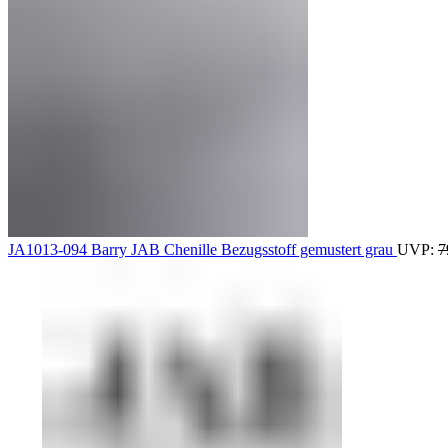
JA1013-094 Barry JAB Chenille Bezugsstoff gemustert grau
UVP:
7