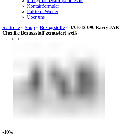
info@moebelstoffparadies.de
Kontaktformular
Polsterei Wieder
Über uns
Startseite
»
Shop
»
Bezugsstoffe
»
JA1013-090 Barry JAB
Chenille Bezugsstoff gemustert weiß
-10%