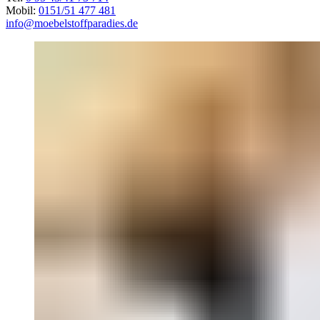
Mobil:
0151/51 477 481
info@moebelstoffparadies.de