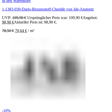
In den Warenkorb
1-1383-030-Dario-Bezugsstoff-Chenille von Jab-Anstoetz
UVP:
109,90
€
Ursprünglicher Preis war: 109,90 €
Angebot:
98,90
€
Aktueller Preis ist: 98,90 €.
78,50
€
70,64
€
/
m²
-10%