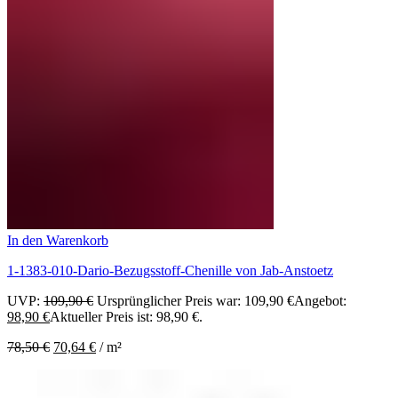
In den Warenkorb
1-1383-010-Dario-Bezugsstoff-Chenille von Jab-Anstoetz
UVP:
109,90
€
Ursprünglicher Preis war: 109,90 €
Angebot:
98,90
€
Aktueller Preis ist: 98,90 €.
78,50
€
70,64
€
/
m²