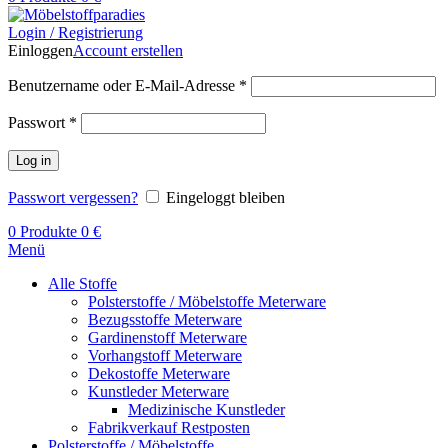
Login / Registrierung
Einloggen
Account erstellen
Benutzername oder E-Mail-Adresse
*
Passwort
*
Log in
Passwort vergessen?
Eingeloggt bleiben
0
Produkte
0
€
Menü
Alle Stoffe
Polsterstoffe / Möbelstoffe Meterware
Bezugsstoffe Meterware
Gardinenstoff Meterware
Vorhangstoff Meterware
Dekostoffe Meterware
Kunstleder Meterware
Medizinische Kunstleder
Fabrikverkauf Restposten
Polsterstoffe / Möbelstoffe