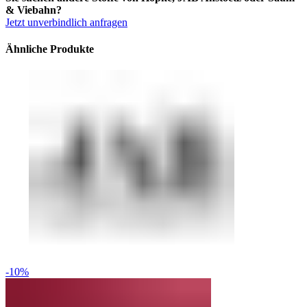
& Viebahn?
Jetzt unverbindlich anfragen
Ähnliche Produkte
-10%