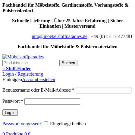
Fachhandel für Möbelstoffe, Gardinenstoffe, Vorhangstoffe &
Polstereibedarf
Schnelle Lieferung | Über 25 Jahre Erfahrung | Sicher
Einkaufen | Musterversand
info@moebelstoffparadies.de
| +49 (0)151 51477481
Fachhandel für Möbelstoffe & Polstermaterialien
Suchen
» Stoff-Finder
Login / Registrierung
Einloggen
Account erstellen
Benutzername oder E-Mail-Adresse
*
Passwort
*
Log in
Passwort vergessen?
Eingeloggt bleiben
0
Produkte
0
€