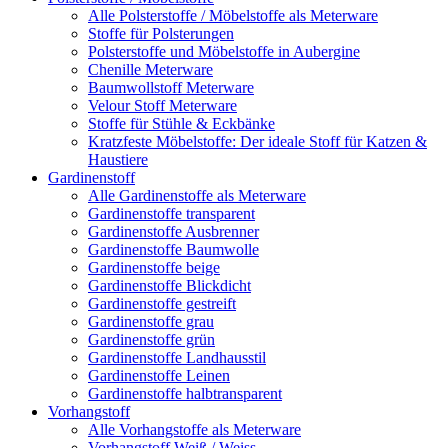
Alle Polsterstoffe / Möbelstoffe als Meterware
Stoffe für Polsterungen
Polsterstoffe und Möbelstoffe in Aubergine
Chenille Meterware
Baumwollstoff Meterware
Velour Stoff Meterware
Stoffe für Stühle & Eckbänke
Kratzfeste Möbelstoffe: Der ideale Stoff für Katzen &
Haustiere
Gardinenstoff
Alle Gardinenstoffe als Meterware
Gardinenstoffe transparent
Gardinenstoffe Ausbrenner
Gardinenstoffe Baumwolle
Gardinenstoffe beige
Gardinenstoffe Blickdicht
Gardinenstoffe gestreift
Gardinenstoffe grau
Gardinenstoffe grün
Gardinenstoffe Landhausstil
Gardinenstoffe Leinen
Gardinenstoffe halbtransparent
Vorhangstoff
Alle Vorhangstoffe als Meterware
Vorhangstoff Weiß / Weiss