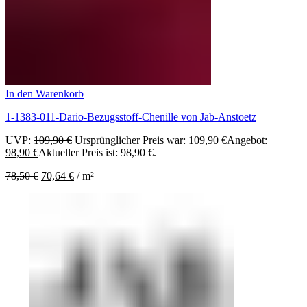
In den Warenkorb
1-1383-011-Dario-Bezugsstoff-Chenille von Jab-Anstoetz
UVP:
109,90
€
Ursprünglicher Preis war: 109,90 €
Angebot:
98,90
€
Aktueller Preis ist: 98,90 €.
78,50
€
70,64
€
/
m²