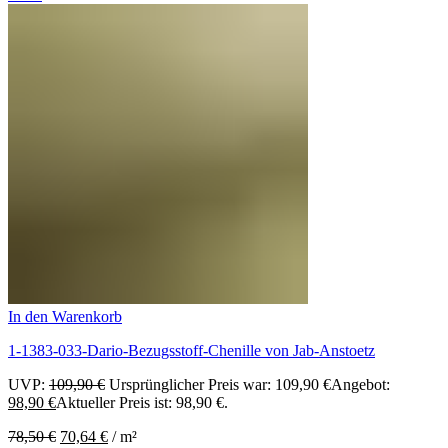
In den Warenkorb
1-1383-033-Dario-Bezugsstoff-Chenille von Jab-Anstoetz
UVP:
109,90
€
Ursprünglicher Preis war: 109,90 €
Angebot:
98,90
€
Aktueller Preis ist: 98,90 €.
78,50
€
70,64
€
/
m²