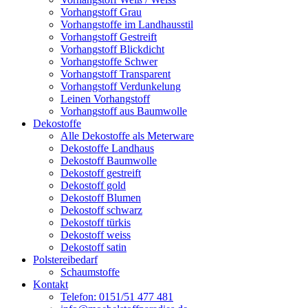
Vorhangstoff Grau
Vorhangstoffe im Landhausstil
Vorhangstoff Gestreift
Vorhangstoff Blickdicht
Vorhangstoffe Schwer
Vorhangstoff Transparent
Vorhangstoff Verdunkelung
Leinen Vorhangstoff
Vorhangstoff aus Baumwolle
Dekostoffe
Alle Dekostoffe als Meterware
Dekostoffe Landhaus
Dekostoff Baumwolle
Dekostoff gestreift
Dekostoff gold
Dekostoff Blumen
Dekostoff schwarz
Dekostoff türkis
Dekostoff weiss
Dekostoff satin
Polstereibedarf
Schaumstoffe
Kontakt
Telefon: 0151/51 477 481