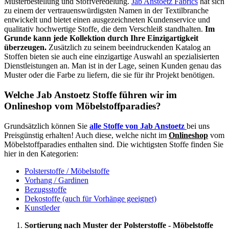
Musterbestellung und Stoffveredelung.
Jab Anstoetz Fabrics
hat sich
zu einem der vertrauenswürdigsten Namen in der Textilbranche
entwickelt und bietet einen ausgezeichneten Kundenservice und
qualitativ hochwertige Stoffe, die dem Verschleiß standhalten.
Im
Grunde kann jede Kollektion durch Ihre Einzigartigkeit
überzeugen.
Zusätzlich zu seinem beeindruckenden Katalog an
Stoffen bieten sie auch eine einzigartige Auswahl an spezialisierten
Dienstleistungen an. Man ist in der Lage, seinen Kunden genau das
Muster oder die Farbe zu liefern, die sie für ihr Projekt benötigen.
Welche Jab Anstoetz Stoffe führen wir im
Onlineshop vom Möbelstoffparadies?
Grundsätzlich können Sie
alle Stoffe von Jab Anstoetz
bei uns
Preisgünstig erhalten! Auch diese, welche nicht im
Onlineshop
vom
Möbelstoffparadies enthalten sind. Die wichtigsten Stoffe finden Sie
hier in den Kategorien:
Polsterstoffe / Möbelstoffe
Vorhang / Gardinen
Bezugsstoffe
Dekostoffe (auch für Vorhänge geeignet)
Kunstleder
Sortierung nach Muster der Polsterstoffe - Möbelstoffe