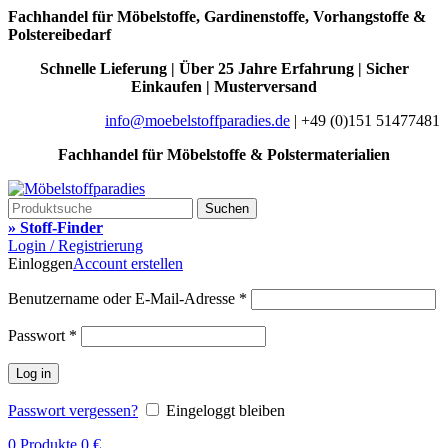
Fachhandel für Möbelstoffe, Gardinenstoffe, Vorhangstoffe &
Polstereibedarf
Schnelle Lieferung | Über 25 Jahre Erfahrung | Sicher
Einkaufen | Musterversand
info@moebelstoffparadies.de
| +49 (0)151 51477481
Fachhandel für Möbelstoffe & Polstermaterialien
Suchen
» Stoff-Finder
Login / Registrierung
Einloggen
Account erstellen
Benutzername oder E-Mail-Adresse
*
Passwort
*
Log in
Passwort vergessen?
Eingeloggt bleiben
0
Produkte
0
€