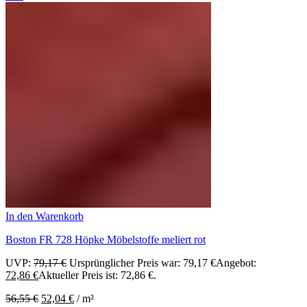
In den Warenkorb
Boston FR 728 Höpke Möbelstoffe meliert rot
UVP:
79,17
€
Ursprünglicher Preis war: 79,17 €
Angebot:
72,86
€
Aktueller Preis ist: 72,86 €.
56,55
€
52,04
€
/
m²