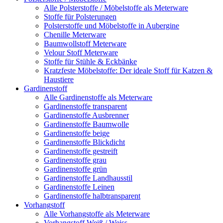
Alle Polsterstoffe / Möbelstoffe als Meterware
Stoffe für Polsterungen
Polsterstoffe und Möbelstoffe in Aubergine
Chenille Meterware
Baumwollstoff Meterware
Velour Stoff Meterware
Stoffe für Stühle & Eckbänke
Kratzfeste Möbelstoffe: Der ideale Stoff für Katzen &
Haustiere
Gardinenstoff
Alle Gardinenstoffe als Meterware
Gardinenstoffe transparent
Gardinenstoffe Ausbrenner
Gardinenstoffe Baumwolle
Gardinenstoffe beige
Gardinenstoffe Blickdicht
Gardinenstoffe gestreift
Gardinenstoffe grau
Gardinenstoffe grün
Gardinenstoffe Landhausstil
Gardinenstoffe Leinen
Gardinenstoffe halbtransparent
Vorhangstoff
Alle Vorhangstoffe als Meterware
Vorhangstoff Weiß / Weiss