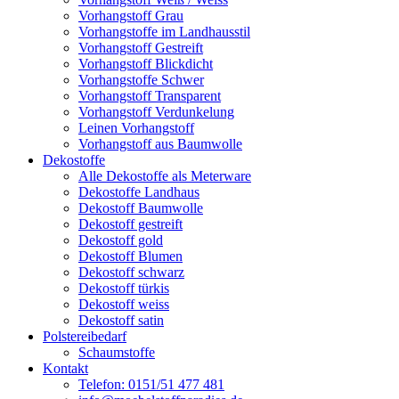
Vorhangstoff Grau
Vorhangstoffe im Landhausstil
Vorhangstoff Gestreift
Vorhangstoff Blickdicht
Vorhangstoffe Schwer
Vorhangstoff Transparent
Vorhangstoff Verdunkelung
Leinen Vorhangstoff
Vorhangstoff aus Baumwolle
Dekostoffe
Alle Dekostoffe als Meterware
Dekostoffe Landhaus
Dekostoff Baumwolle
Dekostoff gestreift
Dekostoff gold
Dekostoff Blumen
Dekostoff schwarz
Dekostoff türkis
Dekostoff weiss
Dekostoff satin
Polstereibedarf
Schaumstoffe
Kontakt
Telefon: 0151/51 477 481