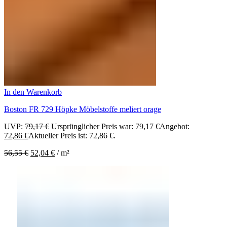
In den Warenkorb
Boston FR 729 Höpke Möbelstoffe meliert orage
UVP:
79,17
€
Ursprünglicher Preis war: 79,17 €
Angebot:
72,86
€
Aktueller Preis ist: 72,86 €.
56,55
€
52,04
€
/
m²