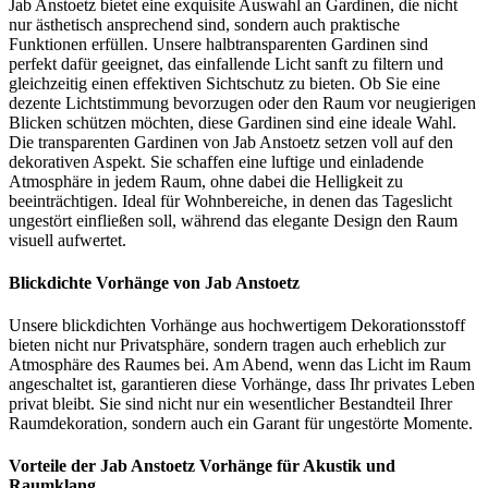
Jab Anstoetz bietet eine exquisite Auswahl an Gardinen, die nicht
nur ästhetisch ansprechend sind, sondern auch praktische
Funktionen erfüllen. Unsere halbtransparenten Gardinen sind
perfekt dafür geeignet, das einfallende Licht sanft zu filtern und
gleichzeitig einen effektiven Sichtschutz zu bieten. Ob Sie eine
dezente Lichtstimmung bevorzugen oder den Raum vor neugierigen
Blicken schützen möchten, diese Gardinen sind eine ideale Wahl.
Die transparenten Gardinen von Jab Anstoetz setzen voll auf den
dekorativen Aspekt. Sie schaffen eine luftige und einladende
Atmosphäre in jedem Raum, ohne dabei die Helligkeit zu
beeinträchtigen. Ideal für Wohnbereiche, in denen das Tageslicht
ungestört einfließen soll, während das elegante Design den Raum
visuell aufwertet.
Blickdichte Vorhänge von Jab Anstoetz
Unsere blickdichten Vorhänge aus hochwertigem Dekorationsstoff
bieten nicht nur Privatsphäre, sondern tragen auch erheblich zur
Atmosphäre des Raumes bei. Am Abend, wenn das Licht im Raum
angeschaltet ist, garantieren diese Vorhänge, dass Ihr privates Leben
privat bleibt. Sie sind nicht nur ein wesentlicher Bestandteil Ihrer
Raumdekoration, sondern auch ein Garant für ungestörte Momente.
Vorteile der Jab Anstoetz Vorhänge für Akustik und
Raumklang