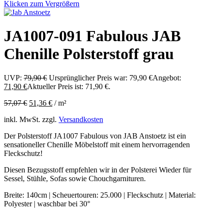
Klicken zum Vergrößern
JA1007-091 Fabulous JAB
Chenille Polsterstoff grau
UVP:
79,90
€
Ursprünglicher Preis war: 79,90 €
Angebot:
71,90
€
Aktueller Preis ist: 71,90 €.
57,07
€
51,36
€
/
m²
inkl. MwSt.
zzgl.
Versandkosten
Der Polsterstoff JA1007 Fabulous von JAB Anstoetz ist ein
sensationeller Chenille Möbelstoff mit einem hervorragenden
Fleckschutz!
Diesen Bezugsstoff empfehlen wir in der Polsterei Wieder für
Sessel, Stühle, Sofas sowie Chouchgarnituren.
Breite: 140cm | Scheuertouren: 25.000 | Fleckschutz | Material:
Polyester | waschbar bei 30°