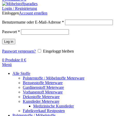
Login / Registrierung
Einloggen
Account erstellen
Benutzername oder E-Mail-Adresse
*
Passwort
*
Log in
Passwort vergessen?
Eingeloggt bleiben
0
Produkte
0
€
Menü
Alle Stoffe
Polsterstoffe / Möbelstoffe Meterware
Bezugsstoffe Meterware
Gardinenstoff Meterware
Vorhangstoff Meterware
Dekostoffe Meterware
Kunstleder Meterware
Medizinische Kunstleder
Fabrikverkauf Restposten
Polsterstoffe / Möbelstoffe