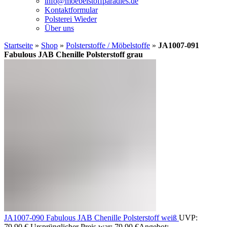
info@moebelstoffparadies.de
Kontaktformular
Polsterei Wieder
Über uns
Startseite
»
Shop
»
Polsterstoffe / Möbelstoffe
»
JA1007-091
Fabulous JAB Chenille Polsterstoff grau
JA1007-090 Fabulous JAB Chenille Polsterstoff weiß
UVP:
79,90
€
Ursprünglicher Preis war: 79,90 €
Angebot: