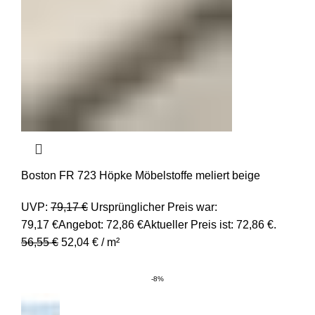
Boston FR 723 Höpke Möbelstoffe meliert beige
UVP:
79,17
€
Ursprünglicher Preis war:
79,17 €
Angebot:
72,86
€
Aktueller Preis ist: 72,86 €.
56,55
€
52,04
€
/
m²
-8%