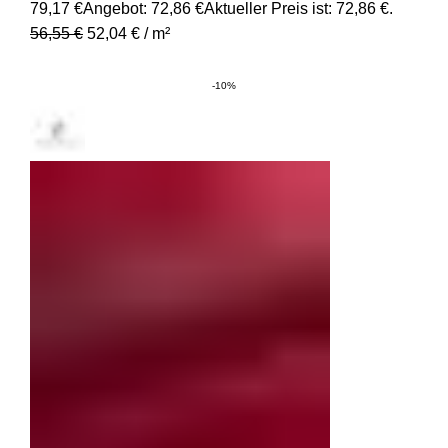
79,17 €
Angebot:
72,86
€
Aktueller Preis ist: 72,86 €.
56,55
€
52,04
€
/
m²
-10%