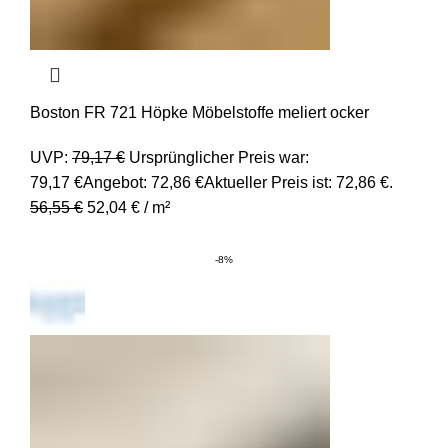
Boston FR 721 Höpke Möbelstoffe meliert ocker
UVP:
79,17
€
Ursprünglicher Preis war:
79,17 €
Angebot:
72,86
€
Aktueller Preis ist: 72,86 €.
56,55
€
52,04
€
/
m²
-8%