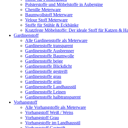
Polsterstoffe und Möbelstoffe in Aubergine
Chenille Meterware
Baumwollstoff Meterware
Velour Stoff Meterware
Stoffe für Stühle & Eckbänke
Kratzfeste Möbelstoffe: Der ideale Stoff für Katzen & Ha
Gardinenstoff
Alle Gardinenstoffe als Meterware
Gardinenstoffe transparent
Gardinenstoffe Ausbrenner
Gardinenstoffe Baumwolle
Gardinenstoffe beige
Gardinenstoffe Blickdicht
Gardinenstoffe gestreift
Gardinenstoffe grau
Gardinenstoffe grün
Gardinenstoffe Landhausstil
Gardinenstoffe Leinen
Gardinenstoffe halbtransparent
Vorhangstoff
Alle Vorhangstoffe als Meterware
Vorhangstoff Weiß / Weiss
Vorhangstoff Grau
Vorhangstoffe im Landhausstil
Vorhangstoff Gestreift