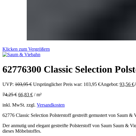
Klicken zum Vergrößern
62776300 Classic Selection Polste
UVP:
103,95
€
Ursprünglicher Preis war: 103,95 €
Angebot:
93,56
€
A
74,25
€
66,83
€
/
m²
inkl. MwSt.
zzgl.
Versandkosten
62776 Classic Selection Polsterstoff gestreift gemustert von Saum &
Der anmutig und elegant gestreifte Polsterstoff von Saum Saum & Vieb
dieses Möbelstoffes.