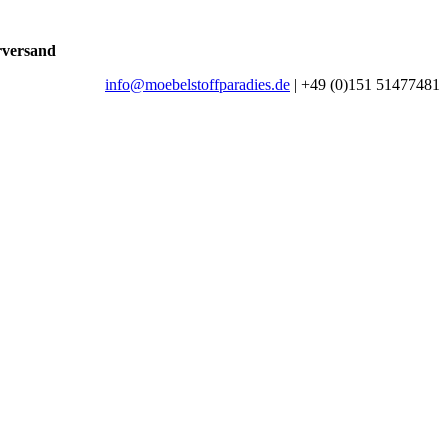
rversand
info@moebelstoffparadies.de
| +49 (0)151 51477481