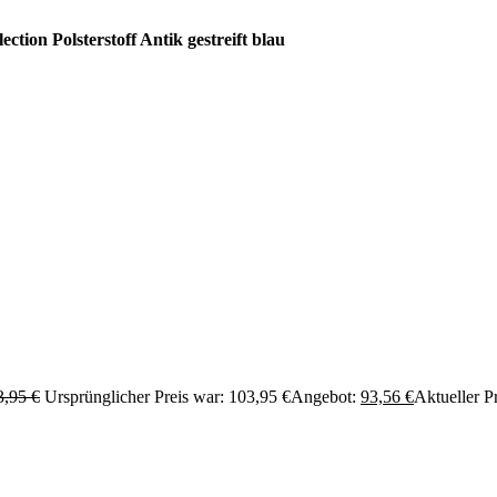
ection Polsterstoff Antik gestreift blau
3,95
€
Ursprünglicher Preis war: 103,95 €
Angebot:
93,56
€
Aktueller Pr