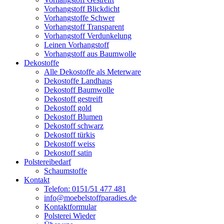
Vorhangstoff Blickdicht
Vorhangstoffe Schwer
Vorhangstoff Transparent
Vorhangstoff Verdunkelung
Leinen Vorhangstoff
Vorhangstoff aus Baumwolle
Dekostoffe
Alle Dekostoffe als Meterware
Dekostoffe Landhaus
Dekostoff Baumwolle
Dekostoff gestreift
Dekostoff gold
Dekostoff Blumen
Dekostoff schwarz
Dekostoff türkis
Dekostoff weiss
Dekostoff satin
Polstereibedarf
Schaumstoffe
Kontakt
Telefon: 0151/51 477 481
info@moebelstoffparadies.de
Kontaktformular
Polsterei Wieder