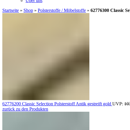
Über uns
Startseite
»
Shop
»
Polsterstoffe / Möbelstoffe
»
62776300 Classic Sel
62776200 Classic Selection Polsterstoff Antik gestreift gold
UVP:
10
zurück zu den Produkten