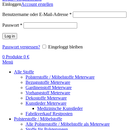
Einloggen
Account erstellen
Benutzername oder E-Mail-Adresse
*
Passwort
*
Log in
Passwort vergessen?
Eingeloggt bleiben
0
Produkte
0
€
Menü
Alle Stoffe
Polsterstoffe / Möbelstoffe Meterware
Bezugsstoffe Meterware
Gardinenstoff Meterware
Vorhangstoff Meterware
Dekostoffe Meterware
Kunstleder Meterware
Medizinische Kunstleder
Fabrikverkauf Restposten
Polsterstoffe / Möbelstoffe
Alle Polsterstoffe / Möbelstoffe als Meterware
Stoffe für Polsterungen