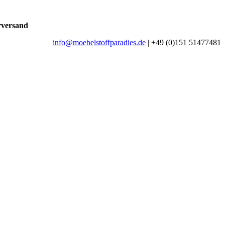
rversand
info@moebelstoffparadies.de
| +49 (0)151 51477481