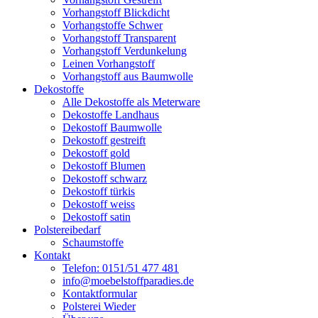
Vorhangstoff Blickdicht
Vorhangstoffe Schwer
Vorhangstoff Transparent
Vorhangstoff Verdunkelung
Leinen Vorhangstoff
Vorhangstoff aus Baumwolle
Dekostoffe
Alle Dekostoffe als Meterware
Dekostoffe Landhaus
Dekostoff Baumwolle
Dekostoff gestreift
Dekostoff gold
Dekostoff Blumen
Dekostoff schwarz
Dekostoff türkis
Dekostoff weiss
Dekostoff satin
Polstereibedarf
Schaumstoffe
Kontakt
Telefon: 0151/51 477 481
info@moebelstoffparadies.de
Kontaktformular
Polsterei Wieder