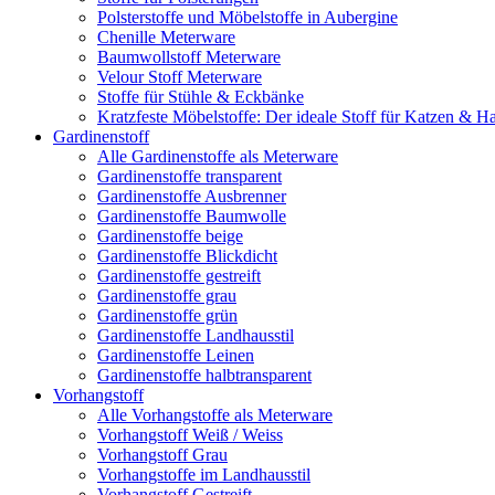
Polsterstoffe und Möbelstoffe in Aubergine
Chenille Meterware
Baumwollstoff Meterware
Velour Stoff Meterware
Stoffe für Stühle & Eckbänke
Kratzfeste Möbelstoffe: Der ideale Stoff für Katzen & Ha
Gardinenstoff
Alle Gardinenstoffe als Meterware
Gardinenstoffe transparent
Gardinenstoffe Ausbrenner
Gardinenstoffe Baumwolle
Gardinenstoffe beige
Gardinenstoffe Blickdicht
Gardinenstoffe gestreift
Gardinenstoffe grau
Gardinenstoffe grün
Gardinenstoffe Landhausstil
Gardinenstoffe Leinen
Gardinenstoffe halbtransparent
Vorhangstoff
Alle Vorhangstoffe als Meterware
Vorhangstoff Weiß / Weiss
Vorhangstoff Grau
Vorhangstoffe im Landhausstil
Vorhangstoff Gestreift