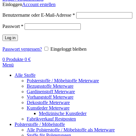
Einloggen
Account erstellen
Benutzername oder E-Mail-Adresse
*
Passwort
*
Log in
Passwort vergessen?
Eingeloggt bleiben
0
Produkte
0
€
Menü
Alle Stoffe
Polsterstoffe / Möbelstoffe Meterware
Bezugsstoffe Meterware
Gardinenstoff Meterware
Vorhangstoff Meterware
Dekostoffe Meterware
Kunstleder Meterware
Medizinische Kunstleder
Fabrikverkauf Restposten
Polsterstoffe / Möbelstoffe
Alle Polsterstoffe / Möbelstoffe als Meterware
Stoffe für Polsterungen