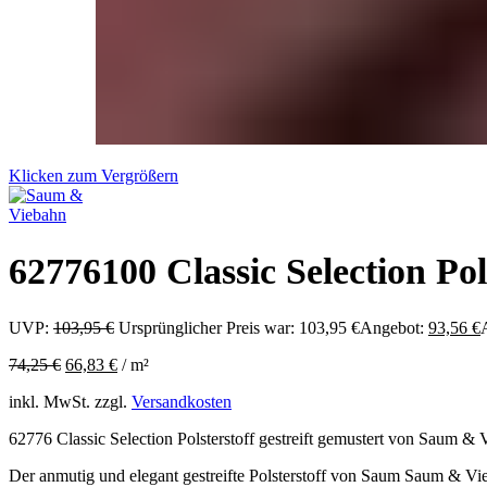
Klicken zum Vergrößern
62776100 Classic Selection Pols
UVP:
103,95
€
Ursprünglicher Preis war: 103,95 €
Angebot:
93,56
€
A
74,25
€
66,83
€
/
m²
inkl. MwSt.
zzgl.
Versandkosten
62776 Classic Selection Polsterstoff gestreift gemustert von Saum &
Der anmutig und elegant gestreifte Polsterstoff von Saum Saum & Vieb