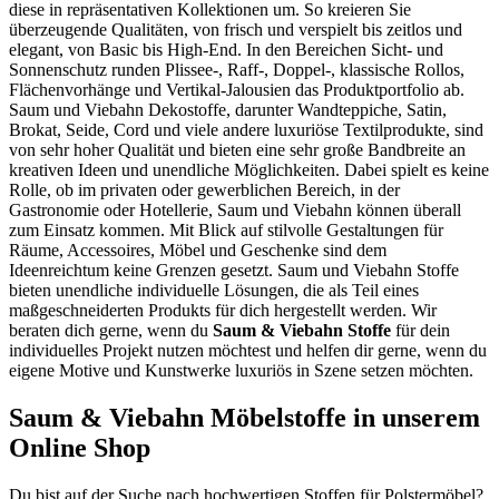
diese in repräsentativen Kollektionen um. So kreieren Sie
überzeugende Qualitäten, von frisch und verspielt bis zeitlos und
elegant, von Basic bis High-End. In den Bereichen Sicht- und
Sonnenschutz runden Plissee-, Raff-, Doppel-, klassische Rollos,
Flächenvorhänge und Vertikal-Jalousien das Produktportfolio ab.
Saum und Viebahn Dekostoffe, darunter Wandteppiche, Satin,
Brokat, Seide, Cord und viele andere luxuriöse Textilprodukte, sind
von sehr hoher Qualität und bieten eine sehr große Bandbreite an
kreativen Ideen und unendliche Möglichkeiten. Dabei spielt es keine
Rolle, ob im privaten oder gewerblichen Bereich, in der
Gastronomie oder Hotellerie, Saum und Viebahn können überall
zum Einsatz kommen. Mit Blick auf stilvolle Gestaltungen für
Räume, Accessoires, Möbel und Geschenke sind dem
Ideenreichtum keine Grenzen gesetzt. Saum und Viebahn Stoffe
bieten unendliche individuelle Lösungen, die als Teil eines
maßgeschneiderten Produkts für dich hergestellt werden. Wir
beraten dich gerne, wenn du
Saum & Viebahn Stoffe
für dein
individuelles Projekt nutzen möchtest und helfen dir gerne, wenn du
eigene Motive und Kunstwerke luxuriös in Szene setzen möchten.
Saum & Viebahn Möbelstoffe in unserem
Online Shop
Du bist auf der Suche nach hochwertigen Stoffen für Polstermöbel?