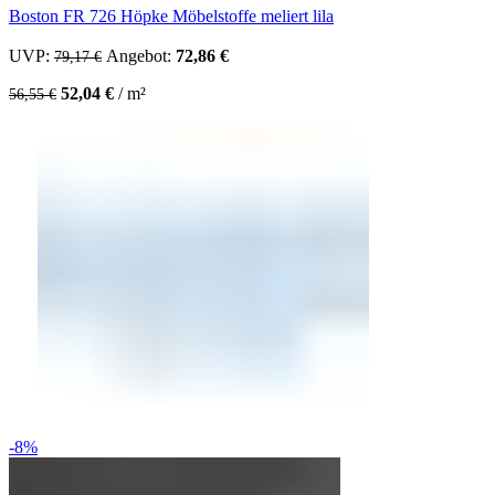
Boston FR 726 Höpke Möbelstoffe meliert lila
UVP:
Ursprünglicher Preis war: 79,17 €
Angebot:
72,86
€
Aktueller Preis ist: 72,86 €.
79,17
€
52,04
€
/
m²
56,55
€
-8%