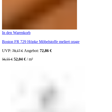
In den Warenkorb
Boston FR 729 Höpke Möbelstoffe meliert orage
UVP:
Ursprünglicher Preis war: 79,17 €
Angebot:
72,86
€
Aktueller Preis ist: 72,86 €.
79,17
€
52,04
€
/
m²
56,55
€