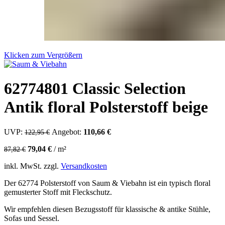
Klicken zum Vergrößern
62774801 Classic Selection
Antik floral Polsterstoff beige
UVP:
Ursprünglicher Preis war: 122,95 €
Angebot:
110,66
€
Aktueller Preis ist: 110,66 €.
122,95
€
79,04
€
/
m²
87,82
€
inkl. MwSt.
zzgl.
Versandkosten
Der 62774 Polsterstoff von Saum & Viebahn ist ein typisch floral
gemusterter Stoff mit Fleckschutz.
Wir empfehlen diesen Bezugsstoff für klassische & antike Stühle,
Sofas und Sessel.