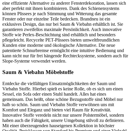
eine effiziente Alternative zu anderer Fensterdekoration, lassen sich
aber perfekt mit ihnen kombinieren. Dank des Schienensystems
können Plissees je nach Stimmung und Witterung das gesamte
Fenster oder nur einzelne Teile bedecken. Brandneu ist ein
exklusives Design, das nur bei Saum & Viebahn erhältlich ist. Sie
garantieren zweifellos maximale Persönlichkeit. Auch innovative
Stoffe wie Perlex-Beschichtung sind erhältlich und besonders
pflegeleicht. Recycelte PET-Plissees bieten umweltfreundlichen
Kunden eine moderne und ökologische Alternative. Die neue
patentierte Schnurbremse ermöglicht eine intuitive Bedienung und
kann nicht nur für frei hängende Rechtecksysteme, sondern auch für
Slope-Systeme verwendet werden.
Saum & Viebahn Möbelstoffe
Entdecke die vielfältigen Einsatzmöglichkeiten der Saum und
Viebahn Stoffe. Hierbei spielt es keine Rolle, ob es sich um einen
Sessel, ein Sofa oder einen Stuhl handelt. Alles hat eines
gemeinsam. Das heißt, ohne schöne Bezugsstoffe sind Möbel nur
halb so schön. Saum und Viebahn Stoffe verwöhnen uns mit
Komfort und Eleganz und bieten viel Raum für Kreativität.
Innovative Stoffe veredeln nicht nur unsere Polstermöbel, sondern
haben auch die Fähigkeit, unsere Umgebung stilvoll zu definieren.
Mit einer überzeugenden hauseigenen Kollektion in höchster
Qualität, Preisklassen von Standard bis Premium und einer Vielzahl