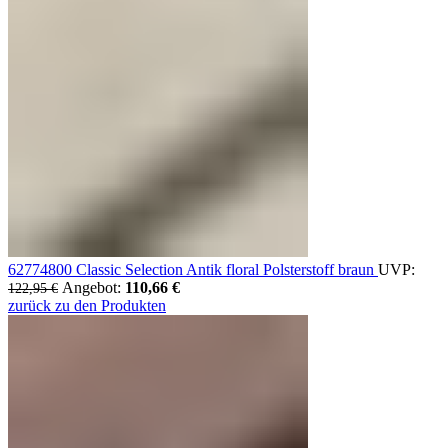
62774800 Classic Selection Antik floral Polsterstoff braun
UVP:
Ursprünglicher Preis war: 122,95 €
Angebot:
110,66
€
Aktueller Preis ist: 110,66 €.
122,95
€
zurück zu den Produkten