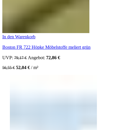
In den Warenkorb
Boston FR 722 Höpke Möbelstoffe meliert grün
UVP:
Ursprünglicher Preis war: 79,17 €
Angebot:
72,86
€
Aktueller Preis ist: 72,86 €.
79,17
€
52,04
€
/
m²
56,55
€