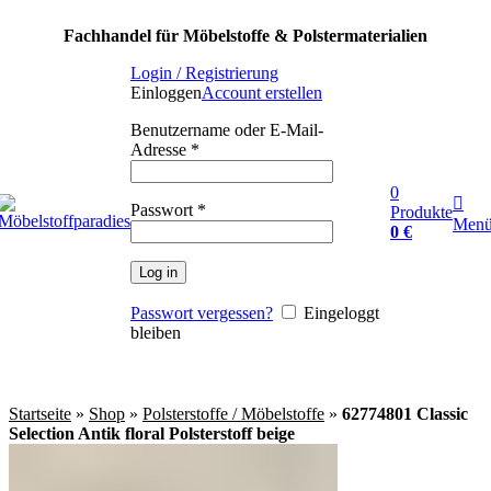
SALE: Aktuelle Stoff-Angebote mit Rabatten
Fachhandel für Möbelstoffe & Polstermaterialien
Login / Registrierung
Einloggen
Account erstellen
Benutzername oder E-Mail-
Adresse
*
0
Passwort
*
Produkte
Men
0
€
Log in
Passwort vergessen?
Eingeloggt
bleiben
Startseite
»
Shop
»
Polsterstoffe / Möbelstoffe
»
62774801 Classic
Selection Antik floral Polsterstoff beige