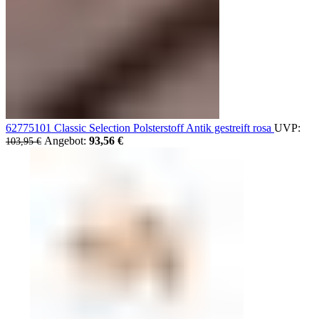
62775101 Classic Selection Polsterstoff Antik gestreift rosa
UVP:
Ursprünglicher Preis war: 103,95 €
Angebot:
93,56
€
Aktueller Preis ist: 93,56 €.
103,95
€