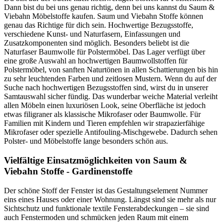
Dann bist du bei uns genau richtig, denn bei uns kannst du Saum &
Viebahn Möbelstoffe kaufen. Saum und Viebahn Stoffe können
genau das Richtige für dich sein. Hochwertige Bezugsstoffe,
verschiedene Kunst- und Naturfasern, Einfassungen und
Zusatzkomponenten sind möglich. Besonders beliebt ist die
Naturfaser Baumwolle für Polstermöbel. Das Lager verfügt über
eine große Auswahl an hochwertigen Baumwollstoffen für
Polstermöbel, von sanften Naturtönen in allen Schattierungen bis hin
zu sehr leuchtenden Farben und zeitlosen Mustern. Wenn du auf der
Suche nach hochwertigen Bezugsstoffen sind, wirst du in unserer
Samtauswahl sicher fündig. Das wunderbar weiche Material verleiht
allen Möbeln einen luxuriösen Look, seine Oberfläche ist jedoch
etwas filigraner als klassische Mikrofaser oder Baumwolle. Für
Familien mit Kindern und Tieren empfehlen wir strapazierfähige
Mikrofaser oder spezielle Antifouling-Mischgewebe. Dadurch sehen
Polster- und Möbelstoffe lange besonders schön aus.
Vielfältige Einsatzmöglichkeiten von Saum &
Viebahn Stoffe - Gardinenstoffe
Der schöne Stoff der Fenster ist das Gestaltungselement Nummer
eins eines Hauses oder einer Wohnung. Längst sind sie mehr als nur
Sichtschutz und funktionale textile Fensterabdeckungen – sie sind
auch Fenstermoden und schmücken jeden Raum mit einem