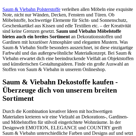
Saum & Viebahn Polsterstoffe
verleihen allen Möbeln eine exquisite
Note, nicht nur Wänden, Decken, Fenstern und Türen. Ob
Möbelstoffe, hochwertige Elemente für Sicht- und Sonnenschutz,
Geschenkartikel aus Kissen und edle Textilien etc. – der Kreativität
sind keine Grenzen gesetzt.
Saum und Viebahn Möbelstoffe
bieten auch ein breites Sortiment
an Dekorationsstoffen und
Gardinen mit luxuriöser Atmosphäre und eleganten Mustern. Was
Saum & Viebahn Stoffe besonders auszeichnet, ist diese einzigartige
Farbwahl und das außergewöhnliche Materialkonzept. Bei Saum &
Viebahn erwartet dich eine beeindruckende Vielfalt an Objektstoffen
und künstlerischen Gestaltungsideen. Finde ein große Auswahl an
Stoffen von Saum & Viebahn in unserem Onlineshop.
Saum & Viebahn Dekostoffe kaufen -
Überzeuge dich von unserem breiten
Sortiment
Durch die Kombination kreativer Ideen mit hochwertigen
Materialien kreieren wir eine Vielzahl an Dekorations-, Gardinen-
und Möbelstoffen für stilvoll eingerichtete Wohnräume. In der
Designwelt EMOTION, ELEGANCE und COUNTRY greift
Saum & Viebahn unterschiedliche Farben und Designs auf und setzt