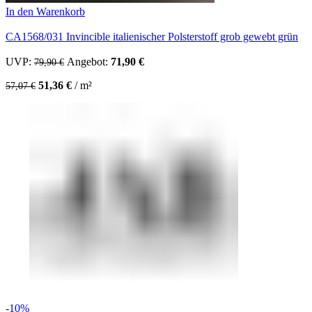
In den Warenkorb
CA1568/031 Invincible italienischer Polsterstoff grob gewebt grün
UVP:
Ursprünglicher Preis war: 79,90 €
Angebot:
71,90
€
Aktueller Preis ist: 71,90 €.
79,90
€
51,36
€
/
m²
57,07
€
-10%