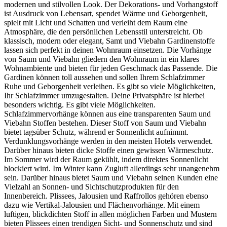
modernen und stilvollen Look. Der Dekorations- und Vorhangstoff
ist Ausdruck von Lebensart, spendet Wärme und Geborgenheit,
spielt mit Licht und Schatten und verleiht dem Raum eine
Atmosphäre, die den persönlichen Lebensstil unterstreicht. Ob
klassisch, modern oder elegant, Samt und Viebahn Gardinenstoffe
lassen sich perfekt in deinen Wohnraum einsetzen. Die Vorhänge
von Saum und Viebahn gliedern den Wohnraum in ein klares
Wohnambiente und bieten für jeden Geschmack das Passende. Die
Gardinen können toll aussehen und sollen Ihrem Schlafzimmer
Ruhe und Geborgenheit verleihen. Es gibt so viele Möglichkeiten,
Ihr Schlafzimmer umzugestalten. Deine Privatsphäre ist hierbei
besonders wichtig. Es gibt viele Möglichkeiten.
Schlafzimmervorhänge können aus eine transparenten Saum und
Viebahn Stoffen bestehen. Dieser Stoff von Saum und Viebahn
bietet tagsüber Schutz, während er Sonnenlicht aufnimmt.
Verdunklungsvorhänge werden in den meisten Hotels verwendet.
Darüber hinaus bieten dicke Stoffe einen gewissen Wärmeschutz.
Im Sommer wird der Raum gekühlt, indem direktes Sonnenlicht
blockiert wird. Im Winter kann Zugluft allerdings sehr unangenehm
sein. Darüber hinaus bietet Saum und Viebahn seinen Kunden eine
Vielzahl an Sonnen- und Sichtschutzprodukten für den
Innenbereich. Plissees, Jalousien und Raffrollos gehören ebenso
dazu wie Vertikal-Jalousien und Flächenvorhänge. Mit einem
luftigen, blickdichten Stoff in allen möglichen Farben und Mustern
bieten Plissees einen trendigen Sicht- und Sonnenschutz und sind