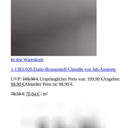
In den Warenkorb
1-1383-020-Dario-Bezugsstoff-Chenille von Jab-Anstoetz
UVP:
109,90
€
Ursprünglicher Preis war: 109,90 €
Angebot:
98,90
€
Aktueller Preis ist: 98,90 €.
78,50
€
70,64
€
/
m²