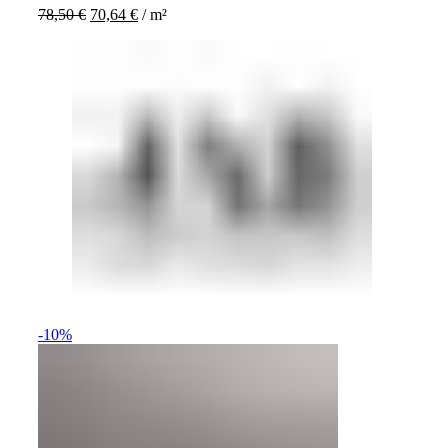
78,50
€
70,64
€
/
m²
-10%