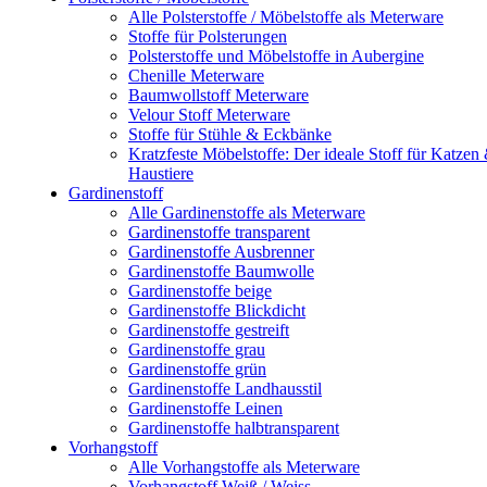
Alle Polsterstoffe / Möbelstoffe als Meterware
Stoffe für Polsterungen
Polsterstoffe und Möbelstoffe in Aubergine
Chenille Meterware
Baumwollstoff Meterware
Velour Stoff Meterware
Stoffe für Stühle & Eckbänke
Kratzfeste Möbelstoffe: Der ideale Stoff für Katzen
Haustiere
Gardinenstoff
Alle Gardinenstoffe als Meterware
Gardinenstoffe transparent
Gardinenstoffe Ausbrenner
Gardinenstoffe Baumwolle
Gardinenstoffe beige
Gardinenstoffe Blickdicht
Gardinenstoffe gestreift
Gardinenstoffe grau
Gardinenstoffe grün
Gardinenstoffe Landhausstil
Gardinenstoffe Leinen
Gardinenstoffe halbtransparent
Vorhangstoff
Alle Vorhangstoffe als Meterware
Vorhangstoff Weiß / Weiss