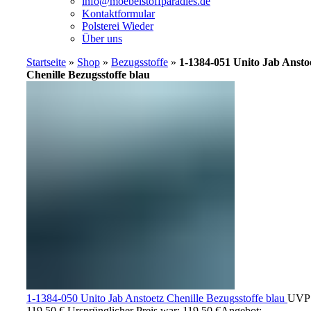
info@moebelstoffparadies.de
Kontaktformular
Polsterei Wieder
Über uns
Startseite
»
Shop
»
Bezugsstoffe
»
1-1384-051 Unito Jab Ansto
Chenille Bezugsstoffe blau
1-1384-050 Unito Jab Anstoetz Chenille Bezugsstoffe blau
UVP
119,50
€
Ursprünglicher Preis war: 119,50 €
Angebot: