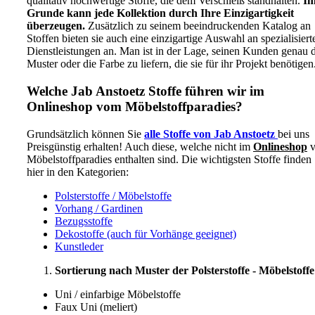
qualitativ hochwertige Stoffe, die dem Verschleiß standhalten.
I
Grunde kann jede Kollektion durch Ihre Einzigartigkeit
überzeugen.
Zusätzlich zu seinem beeindruckenden Katalog an
Stoffen bieten sie auch eine einzigartige Auswahl an spezialisiert
Dienstleistungen an. Man ist in der Lage, seinen Kunden genau 
Muster oder die Farbe zu liefern, die sie für ihr Projekt benötigen
Welche Jab Anstoetz Stoffe führen wir im
Onlineshop vom Möbelstoffparadies?
Grundsätzlich können Sie
alle Stoffe von Jab Anstoetz
bei uns
Preisgünstig erhalten! Auch diese, welche nicht im
Onlineshop
v
Möbelstoffparadies enthalten sind. Die wichtigsten Stoffe finden
hier in den Kategorien:
Polsterstoffe / Möbelstoffe
Vorhang / Gardinen
Bezugsstoffe
Dekostoffe (auch für Vorhänge geeignet)
Kunstleder
Sortierung nach Muster der Polsterstoffe - Möbelstoffe
Uni / einfarbige Möbelstoffe
Faux Uni (meliert)