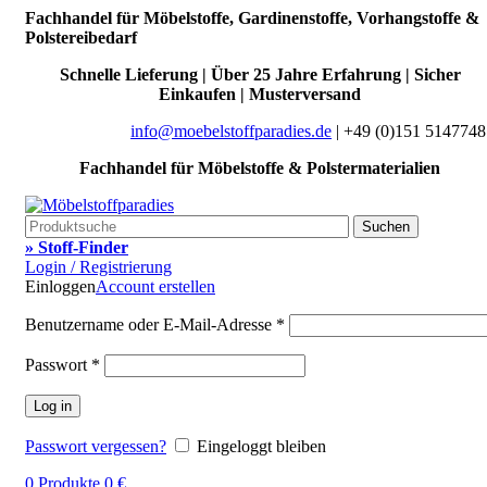
Fachhandel für Möbelstoffe, Gardinenstoffe, Vorhangstoffe &
Polstereibedarf
Schnelle Lieferung | Über 25 Jahre Erfahrung | Sicher
Einkaufen | Musterversand
info@moebelstoffparadies.de
| +49 (0)151 5147748
Fachhandel für Möbelstoffe & Polstermaterialien
Suchen
» Stoff-Finder
Login / Registrierung
Einloggen
Account erstellen
Benutzername oder E-Mail-Adresse
*
Passwort
*
Log in
Passwort vergessen?
Eingeloggt bleiben
0
Produkte
0
€