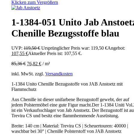
Klicken zum Vergrößern
1-1384-051 Unito Jab Anstoet
Chenille Bezugsstoffe blau
UVP:
119,50
€
Ursprünglicher Preis war: 119,50 €
Angebot:
107,55
€
Aktueller Preis ist: 107,55 €.
85,36
€
76,82
€
/
m²
inkl. MwSt.
zzgl.
Versandkosten
1-1384 Unito Chenille Bezugsstoffe von JAB Anstoetz mit
Flammschutz
Aus Chenille ist dieser unifarbene Bezugsstoff gewebt, der auf
jedem Polstermöbel eine gute Figur macht.Der 1-1384 Uniti Vol.
ist ein Verkaufsschlager von Jab Anstoetz. Der Bezugsstoff ist au
Trevira CS und besitz eine flammhemmende Ausrüstung.
Breite: 140 cm | Material: Trevira CS | Scheuertouren: 40000 |
waschbar bei 30° | Chenille Polsterstoff von JAB Anstoetz