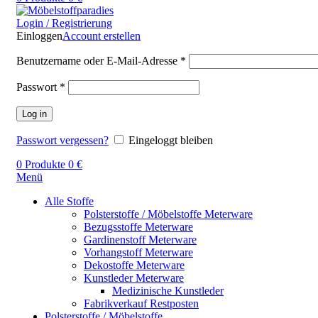
Login / Registrierung
Einloggen
Account erstellen
Benutzername oder E-Mail-Adresse
*
Passwort
*
Log in
Passwort vergessen?
Eingeloggt bleiben
0
Produkte
0
€
Menü
Alle Stoffe
Polsterstoffe / Möbelstoffe Meterware
Bezugsstoffe Meterware
Gardinenstoff Meterware
Vorhangstoff Meterware
Dekostoffe Meterware
Kunstleder Meterware
Medizinische Kunstleder
Fabrikverkauf Restposten
Polsterstoffe / Möbelstoffe