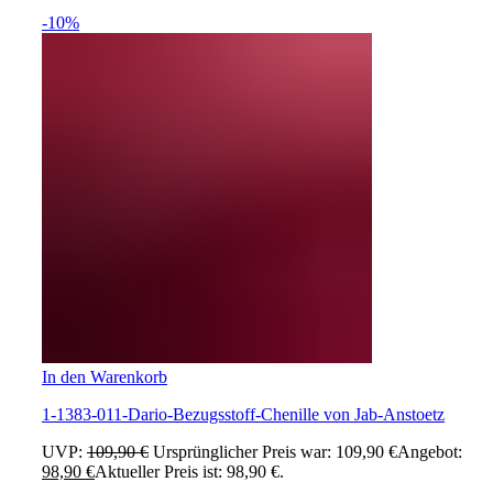
-10%
In den Warenkorb
1-1383-011-Dario-Bezugsstoff-Chenille von Jab-Anstoetz
UVP:
109,90
€
Ursprünglicher Preis war: 109,90 €
Angebot:
98,90
€
Aktueller Preis ist: 98,90 €.