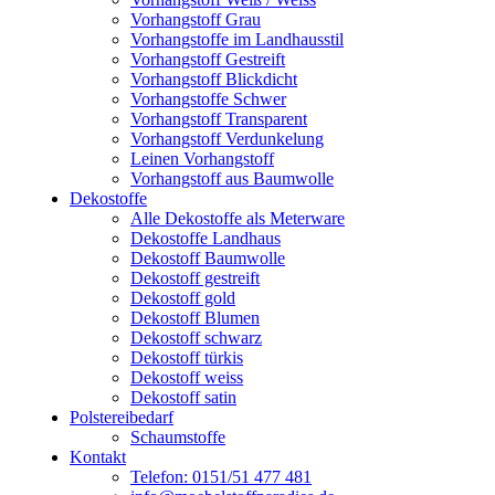
Vorhangstoff Grau
Vorhangstoffe im Landhausstil
Vorhangstoff Gestreift
Vorhangstoff Blickdicht
Vorhangstoffe Schwer
Vorhangstoff Transparent
Vorhangstoff Verdunkelung
Leinen Vorhangstoff
Vorhangstoff aus Baumwolle
Dekostoffe
Alle Dekostoffe als Meterware
Dekostoffe Landhaus
Dekostoff Baumwolle
Dekostoff gestreift
Dekostoff gold
Dekostoff Blumen
Dekostoff schwarz
Dekostoff türkis
Dekostoff weiss
Dekostoff satin
Polstereibedarf
Schaumstoffe
Kontakt
Telefon: 0151/51 477 481