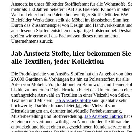
Anstoetz ist unser führender Stofflieferant für alle Wohnstoffe. Se
mehr als 150 Jahren beliefert JAB aus Bielefeld Kunden in aller
Welt mit einer breiten Palette hochwertiger Stoffe. Mit den BW
Bielefelder Werkstätten stellt sie Möbel im klassischen Sinn her.
Durch das Zusammenspiel von Design und Handwerkskunst un
auserlesenen Stoffen entstehen einzigartige Polstermöbel. Deshal
greifen wir gerne auf das Fachwissen dieses renommierten
Unternehmens zurück.
Jab Anstoetz Stoffe, hier bekommen Sie
alle Textilien, jeder Kollektion
Die Produktpalette von Anstötz Stoffen hat ein Angebot von übe
20.000 Gardinen & Vorhängen bis hin zu Polsterstoffen für alle
Arten von Möbeln. Von traditionellen Baumwoll- und Leinensto
bis hin zu modernen Digitaldrucken bietet das Unternehmen eine
umfangreiche Auswahl an Textilien in einer Vielzahl von Stilen,
Texturen und Mustern.
Jab Anstoetz Stoffe
sind qualitativ sehr
hochwertig. Darüber hinaus bietet
Jab
eine Vielzahl von
Dienstleistungen an, darunter individuelle Farbabstimmung,
Musterbestellung und Stoffveredelung.
Jab Anstoetz Fabrics
hat 
zu einem der vertrauenswürdigsten Namen in der Textilbranche
entwickelt und bietet einen ausgezeichneten Kundenservice und