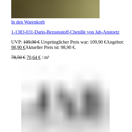
In den Warenkorb
1-1383-031-Dario-Bezugsstoff-Chenille von Jab-Anstoetz
UVP:
109,90
€
Ursprünglicher Preis war: 109,90 €
Angebot:
98,90
€
Aktueller Preis ist: 98,90 €.
78,50
€
70,64
€
/
m²