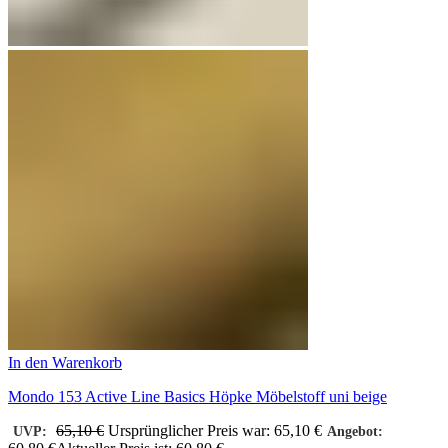
In den Warenkorb
Mondo 153 Active Line Basics Höpke Möbelstoff uni beige
65,10
€
Ursprünglicher Preis war: 65,10 €
UVP:
Angebot: