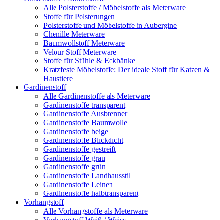
Alle Polsterstoffe / Möbelstoffe als Meterware
Stoffe für Polsterungen
Polsterstoffe und Möbelstoffe in Aubergine
Chenille Meterware
Baumwollstoff Meterware
Velour Stoff Meterware
Stoffe für Stühle & Eckbänke
Kratzfeste Möbelstoffe: Der ideale Stoff für Katzen &
Haustiere
Gardinenstoff
Alle Gardinenstoffe als Meterware
Gardinenstoffe transparent
Gardinenstoffe Ausbrenner
Gardinenstoffe Baumwolle
Gardinenstoffe beige
Gardinenstoffe Blickdicht
Gardinenstoffe gestreift
Gardinenstoffe grau
Gardinenstoffe grün
Gardinenstoffe Landhausstil
Gardinenstoffe Leinen
Gardinenstoffe halbtransparent
Vorhangstoff
Alle Vorhangstoffe als Meterware
Vorhangstoff Weiß / Weiss