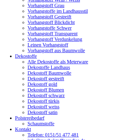
Vorhangstoff Grau
Vorhangstoffe im Landhausstil
Vorhangstoff Gestreift
Vorhangstoff Blickdicht
Vorhangstoffe Schwer
Vorhangstoff Transparent
Vorhangstoff Verdunkelung
Leinen Vorhangstoff
Vorhangstoff aus Baumwolle
Dekostoffe
Alle Dekostoffe als Meterware
Dekostoffe Landhaus
Dekostoff Baumwolle
Dekostoff gestreift
Dekostoff gold
Dekostoff Blumen
Dekostoff schwarz
Dekostoff türkis
Dekostoff weiss
Dekostoff satin
Polstereibedarf
Schaumstoffe
Kontakt
Telefon: 0151/51 477 481