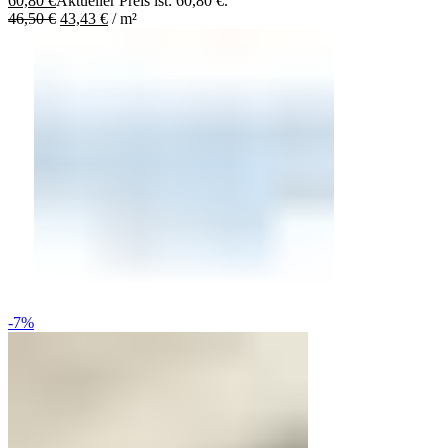
60,80
€
Aktueller Preis ist: 60,80 €.
46,50
€
43,43
€
/
m²
-7%