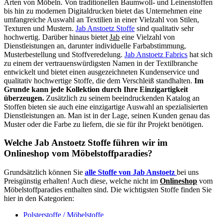
Arten von Möbeln. Von traditionellen Baumwoll- und Leinenstoffen
bis hin zu modernen Digitaldrucken bietet das Unternehmen eine
umfangreiche Auswahl an Textilien in einer Vielzahl von Stilen,
Texturen und Mustern.
Jab Anstoetz Stoffe
sind qualitativ sehr
hochwertig. Darüber hinaus bietet
Jab
eine Vielzahl von
Dienstleistungen an, darunter individuelle Farbabstimmung,
Musterbestellung und Stoffveredelung.
Jab Anstoetz Fabrics
hat sich
zu einem der vertrauenswürdigsten Namen in der Textilbranche
entwickelt und bietet einen ausgezeichneten Kundenservice und
qualitativ hochwertige Stoffe, die dem Verschleiß standhalten.
Im
Grunde kann jede Kollektion durch Ihre Einzigartigkeit
überzeugen.
Zusätzlich zu seinem beeindruckenden Katalog an
Stoffen bieten sie auch eine einzigartige Auswahl an spezialisierten
Dienstleistungen an. Man ist in der Lage, seinen Kunden genau das
Muster oder die Farbe zu liefern, die sie für ihr Projekt benötigen.
Welche Jab Anstoetz Stoffe führen wir im
Onlineshop vom Möbelstoffparadies?
Grundsätzlich können Sie
alle Stoffe von Jab Anstoetz
bei uns
Preisgünstig erhalten! Auch diese, welche nicht im
Onlineshop
vom
Möbelstoffparadies enthalten sind. Die wichtigsten Stoffe finden Sie
hier in den Kategorien:
Polsterstoffe / Möbelstoffe