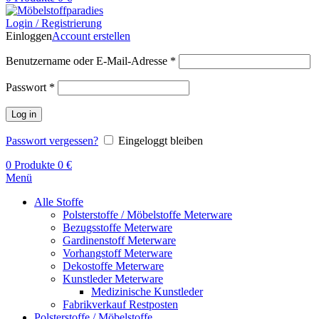
Login / Registrierung
Einloggen
Account erstellen
Benutzername oder E-Mail-Adresse
*
Passwort
*
Log in
Passwort vergessen?
Eingeloggt bleiben
0
Produkte
0
€
Menü
Alle Stoffe
Polsterstoffe / Möbelstoffe Meterware
Bezugsstoffe Meterware
Gardinenstoff Meterware
Vorhangstoff Meterware
Dekostoffe Meterware
Kunstleder Meterware
Medizinische Kunstleder
Fabrikverkauf Restposten
Polsterstoffe / Möbelstoffe