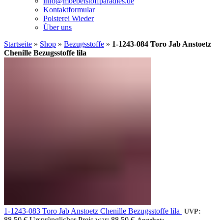
info@moebelstoffparadies.de
Kontaktformular
Polsterei Wieder
Über uns
Startseite
»
Shop
»
Bezugsstoffe
»
1-1243-084 Toro Jab Anstoetz
Chenille Bezugsstoffe lila
1-1243-083 Toro Jab Anstoetz Chenille Bezugsstoffe lila
UVP:
88,50
€
Ursprünglicher Preis war: 88,50 €