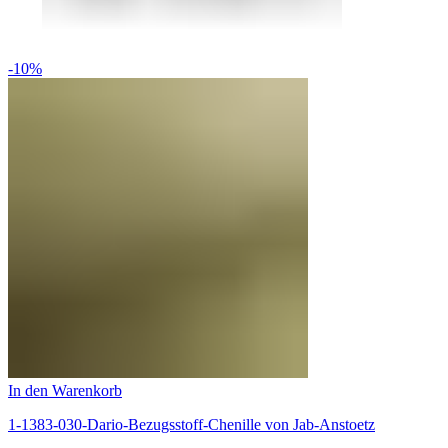
-10%
In den Warenkorb
1-1383-030-Dario-Bezugsstoff-Chenille von Jab-Anstoetz