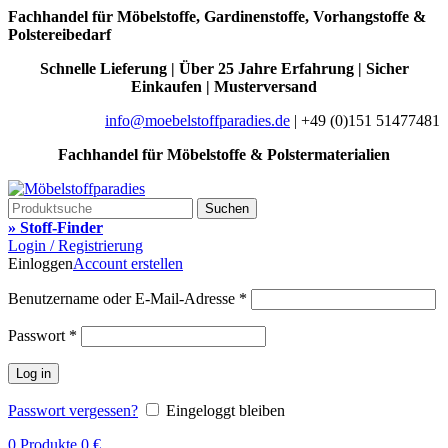
Fachhandel für Möbelstoffe, Gardinenstoffe, Vorhangstoffe &
Polstereibedarf
Schnelle Lieferung | Über 25 Jahre Erfahrung | Sicher
Einkaufen | Musterversand
info@moebelstoffparadies.de
| +49 (0)151 51477481
Fachhandel für Möbelstoffe & Polstermaterialien
Suchen
» Stoff-Finder
Login / Registrierung
Einloggen
Account erstellen
Benutzername oder E-Mail-Adresse
*
Passwort
*
Log in
Passwort vergessen?
Eingeloggt bleiben
0
Produkte
0
€