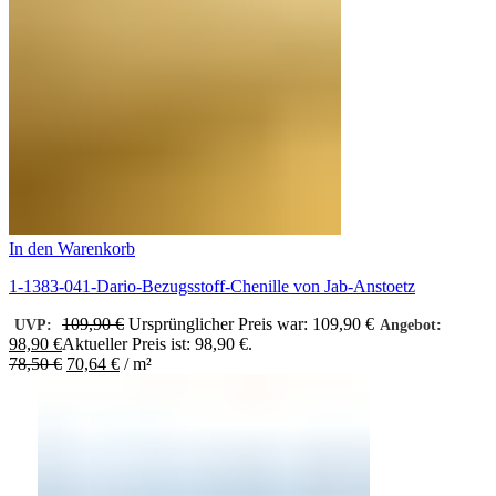
In den Warenkorb
1-1383-041-Dario-Bezugsstoff-Chenille von Jab-Anstoetz
109,90
€
Ursprünglicher Preis war: 109,90 €
UVP:
Angebot:
98,90
€
Aktueller Preis ist: 98,90 €.
78,50
€
70,64
€
/
m²