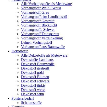
Alle Vorhangstoffe als Meterware
Vorhangstoff Weiß / Weiss
Vorhangstoff Grau
Vorhangstoffe im Landhausstil
Vorhangstoff Gestreift
Vorhangstoff Blickdicht
Vorhangstoffe Schwer
Vorhangstoff Transparent
Vorhangstoff Verdunkelung
Leinen Vorhangstoff
Vorhangstoff aus Baumwolle
Dekostoffe
Alle Dekostoffe als Meterware
Dekostoffe Landhaus
Dekostoff Baumwolle
Dekostoff gestreift
Dekostoff gold
Dekostoff Blumen
Dekostoff schwarz
Dekostoff türkis
Dekostoff weiss
Dekostoff satin
Polstereibedarf
Schaumstoffe
Kontakt