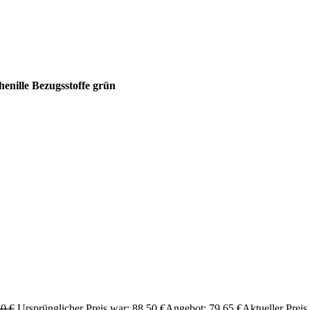
enille Bezugsstoffe grün
50
€
Ursprünglicher Preis war: 88,50 €
Angebot:
79,65
€
Aktueller Preis 