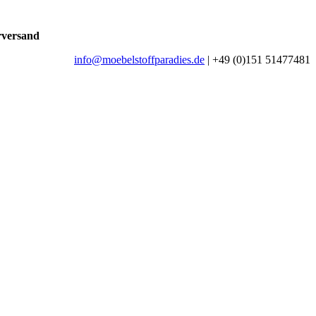
rversand
info@moebelstoffparadies.de
| +49 (0)151 51477481