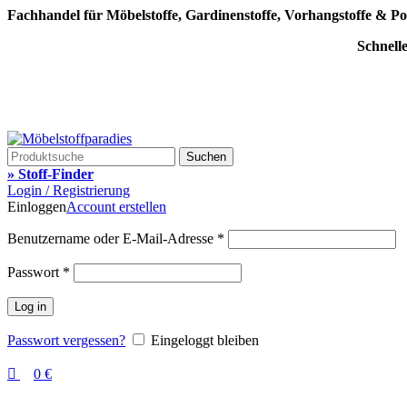
0
0
Fachhandel für Möbelstoffe, Gardinenstoffe, Vorhangstoffe & Po
Schnell
Suchen
» Stoff-Finder
Login / Registrierung
Einloggen
Account erstellen
Benutzername oder E-Mail-Adresse
*
Passwort
*
Log in
Passwort vergessen?
Eingeloggt bleiben
0
€