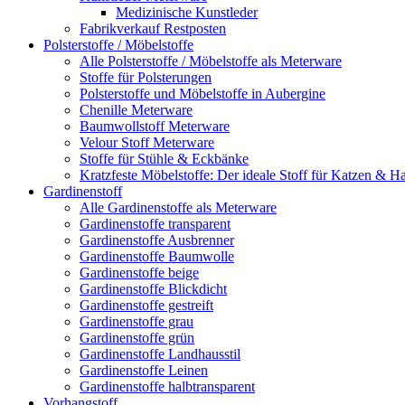
Medizinische Kunstleder
Fabrikverkauf Restposten
Polsterstoffe / Möbelstoffe
Alle Polsterstoffe / Möbelstoffe als Meterware
Stoffe für Polsterungen
Polsterstoffe und Möbelstoffe in Aubergine
Chenille Meterware
Baumwollstoff Meterware
Velour Stoff Meterware
Stoffe für Stühle & Eckbänke
Kratzfeste Möbelstoffe: Der ideale Stoff für Katzen & Ha
Gardinenstoff
Alle Gardinenstoffe als Meterware
Gardinenstoffe transparent
Gardinenstoffe Ausbrenner
Gardinenstoffe Baumwolle
Gardinenstoffe beige
Gardinenstoffe Blickdicht
Gardinenstoffe gestreift
Gardinenstoffe grau
Gardinenstoffe grün
Gardinenstoffe Landhausstil
Gardinenstoffe Leinen
Gardinenstoffe halbtransparent
Vorhangstoff