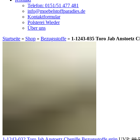
Telefon: 0151/51 477 481
info@moebelstoffparadies.de
Kontaktformular
Polsterei Wieder
Über uns
Startseite
»
Shop
»
Bezugsstoffe
»
1-1243-035 Toro Jab Anstoetz Ch
1-1243-032 Toro Jab Anstoetz Chenille Bezugsstoffe grün
UVP:
88,