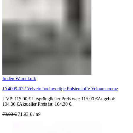
In den Warenkorb
JA4009-022 Velveto hochwertige Polsterstoffe Velours creme
UVP:
115,90
€
Ursprünglicher Preis war: 115,90 €
Angebot:
104,30
€
Aktueller Preis ist: 104,30 €.
79,93
€
71,93
€
/
m²