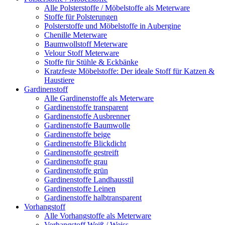
Alle Polsterstoffe / Möbelstoffe als Meterware
Stoffe für Polsterungen
Polsterstoffe und Möbelstoffe in Aubergine
Chenille Meterware
Baumwollstoff Meterware
Velour Stoff Meterware
Stoffe für Stühle & Eckbänke
Kratzfeste Möbelstoffe: Der ideale Stoff für Katzen &
Haustiere
Gardinenstoff
Alle Gardinenstoffe als Meterware
Gardinenstoffe transparent
Gardinenstoffe Ausbrenner
Gardinenstoffe Baumwolle
Gardinenstoffe beige
Gardinenstoffe Blickdicht
Gardinenstoffe gestreift
Gardinenstoffe grau
Gardinenstoffe grün
Gardinenstoffe Landhausstil
Gardinenstoffe Leinen
Gardinenstoffe halbtransparent
Vorhangstoff
Alle Vorhangstoffe als Meterware
Vorhangstoff Weiß / Weiss