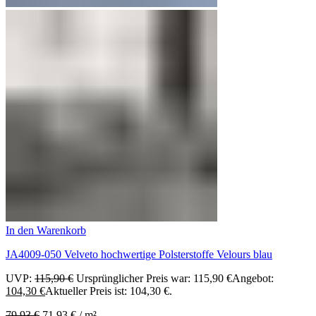
In den Warenkorb
JA4009-050 Velveto hochwertige Polsterstoffe Velours blau
UVP:
115,90
€
Ursprünglicher Preis war: 115,90 €
Angebot:
104,30
€
Aktueller Preis ist: 104,30 €.
79,93
€
71,93
€
/
m²