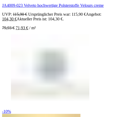
JA4009-023 Velveto hochwertige Polsterstoffe Velours creme
UVP:
115,90
€
Ursprünglicher Preis war: 115,90 €
Angebot:
104,30
€
Aktueller Preis ist: 104,30 €.
79,93
€
71,93
€
/
m²
-10%