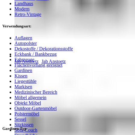
Landhaus
Modern
Retro-Vintage
Verwendungsart:
Auflagen
Autopolster
Dekostoffe / Dekorationsstoffe
Eckbank / Bankbezug
Fahrzeuge
Jab Anstoetz
Jab Anstoetz
Flächenvorhang geeignet
Gardinen
Kissen
Liegestühle
Markisen
Medizinischer Bereich
Möbel allgemein
Objekt Möbel
Outdoor-Gartenmöbel
Polstermöbel
Sessel
Sitzkissen
Gardinen-Typ
Sofa-Couch