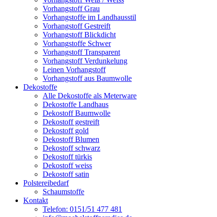
Vorhangstoff Grau
Vorhangstoffe im Landhausstil
Vorhangstoff Gestreift
Vorhangstoff Blickdicht
Vorhangstoffe Schwer
Vorhangstoff Transparent
Vorhangstoff Verdunkelung
Leinen Vorhangstoff
Vorhangstoff aus Baumwolle
Dekostoffe
Alle Dekostoffe als Meterware
Dekostoffe Landhaus
Dekostoff Baumwolle
Dekostoff gestreift
Dekostoff gold
Dekostoff Blumen
Dekostoff schwarz
Dekostoff türkis
Dekostoff weiss
Dekostoff satin
Polstereibedarf
Schaumstoffe
Kontakt
Telefon: 0151/51 477 481