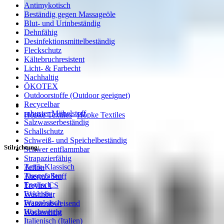
Antimykotisch
Beständig gegen Massageöle
Blut- und Urinbeständig
Dehnfähig
Desinfektionsmittelbeständig
Fleckschutz
Kältebruchresistent
Licht- & Farbecht
Nachhaltig
ÖKOTEX
Outdoorstoffe (Outdoor geeignet)
Recycelbar
robuster Möbelstoff
Höpke Textiles
Höpke Textiles
Salzwasserbeständig
Schallschutz
Schweiß- und Speichelbeständig
Stilrichtung:
Schwer entflammbar
Strapazierfähig
Antik-Klassisch
Teflon
Ausgefallen
Thermo Stoff
Englisch
Trevira CS
Exklusiv
Waschbar
Französisch
Wasserabweisend
Hochwertig
Wasserdicht
Italienisch (Italien)