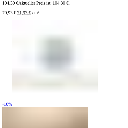
104,30
€
Aktueller Preis ist: 104,30 €.
79,93
€
71,93
€
/
m²
-10%