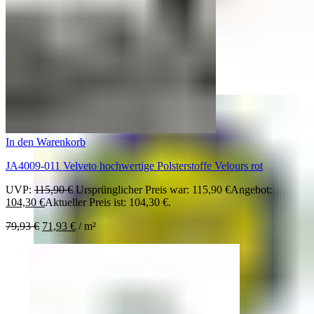
Saum & Viebahn
Saum & Viebahn
In den Warenkorb
JA4009-011 Velveto hochwertige Polsterstoffe Velours rot
UVP:
115,90
€
Ursprünglicher Preis war: 115,90 €
Angebot:
104,30
€
Aktueller Preis ist: 104,30 €.
79,93
€
71,93
€
/
m²