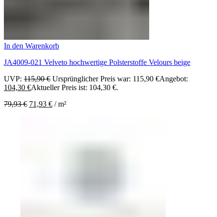
In den Warenkorb
JA4009-021 Velveto hochwertige Polsterstoffe Velours beige
UVP:
115,90
€
Ursprünglicher Preis war: 115,90 €
Angebot:
104,30
€
Aktueller Preis ist: 104,30 €.
79,93
€
71,93
€
/
m²