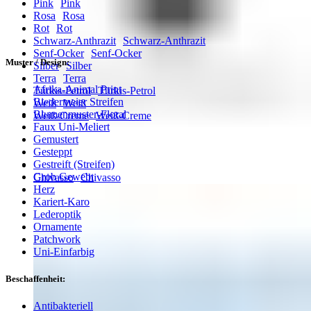
Pink
Pink
Rosa
Rosa
Rot
Rot
Schwarz-Anthrazit
Schwarz-Anthrazit
Senf-Ocker
Senf-Ocker
Muster / Design:
Silber
Silber
Terra
Terra
Afrika-Animal Print
Türkis-Petrol
Türkis-Petrol
Biedermeier Streifen
Weiß
Weiß
Blumenmuster-Floral
Weiß-Creme
Weiß-Creme
Faux Uni-Meliert
Gemustert
Gesteppt
Gestreift (Streifen)
Grob Gewebt
Chivasso
Chivasso
Herz
Kariert-Karo
Lederoptik
Ornamente
Patchwork
Uni-Einfarbig
Beschaffenheit:
Antibakteriell