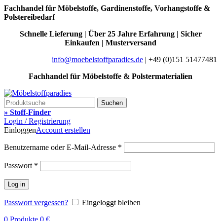
Fachhandel für Möbelstoffe, Gardinenstoffe, Vorhangstoffe &
Polstereibedarf
Schnelle Lieferung | Über 25 Jahre Erfahrung | Sicher
Einkaufen | Musterversand
info@moebelstoffparadies.de
| +49 (0)151 51477481
Fachhandel für Möbelstoffe & Polstermaterialien
Suchen
» Stoff-Finder
Login / Registrierung
Einloggen
Account erstellen
Benutzername oder E-Mail-Adresse
*
Passwort
*
Log in
Passwort vergessen?
Eingeloggt bleiben
0
Produkte
0
€