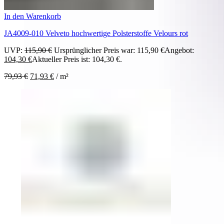
In den Warenkorb
JA4009-010 Velveto hochwertige Polsterstoffe Velours rot
UVP:
115,90
€
Ursprünglicher Preis war: 115,90 €
Angebot:
104,30
€
Aktueller Preis ist: 104,30 €.
79,93
€
71,93
€
/
m²