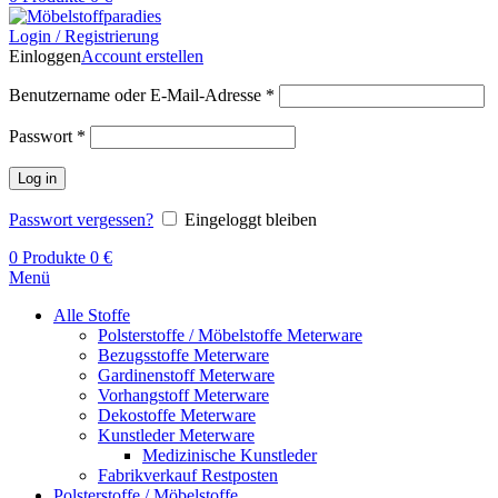
Login / Registrierung
Einloggen
Account erstellen
Benutzername oder E-Mail-Adresse
*
Passwort
*
Log in
Passwort vergessen?
Eingeloggt bleiben
0
Produkte
0
€
Menü
Alle Stoffe
Polsterstoffe / Möbelstoffe Meterware
Bezugsstoffe Meterware
Gardinenstoff Meterware
Vorhangstoff Meterware
Dekostoffe Meterware
Kunstleder Meterware
Medizinische Kunstleder
Fabrikverkauf Restposten
Polsterstoffe / Möbelstoffe