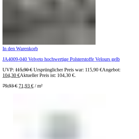
In den Warenkorb
JA4009-040 Velveto hochwertige Polsterstoffe Velours gelb
UVP:
115,90
€
Ursprünglicher Preis war: 115,90 €
Angebot:
104,30
€
Aktueller Preis ist: 104,30 €.
79,93
€
71,93
€
/
m²